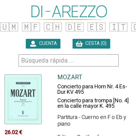
🇺🇲
🇲🇫
🇨🇭
🇩🇪
🇪🇸
🇮🇹

CUENTA
CESTA (0)

MOZART
Concierto para Horn Nr. 4 Es-
Dur KV 495
Concierto para trompa [No. 4]
en la calle mayor K. 495
Partitura - Cuerno en F o Eb y
piano
26.02 €