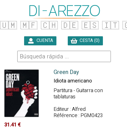
🇺🇲
🇲🇫
🇨🇭
🇩🇪
🇪🇸
🇮🇹

CUENTA
CESTA (0)

Green Day
Idiota americano
Partitura - Guitarra con
tablaturas
Editeur : Alfred
Référence : PGM0423
31.41 €