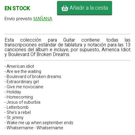
Añadir a la cesta
EN STOCK
Envío previsto
MAÑANA
Esta colección para Guitar contiene todas las
transcripciones estándar de tablatura y notación para las 13
canciones del álbum e incluye, por supuesto, America Idiot
y Boulevard Of Broken Dreams.
- American idiot
- Are we the waiting
- Boulevard of broken dreams
- Extraordinary girl
- Give me novocaine
- Holiday
- Homecoming
- Jesus of suburbia
- Letterbomb
- She's a rebel
- St. jimmy
- Wake me up when september ends
- Whatsername - Whatsername