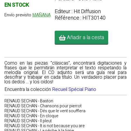
EN STOCK
Editeur : Hit Diffusion
Envío previsto
MAÑANA
Référence : HIT30140
Añadir a la cesta
Como en las piezas "clásicas", encontrará digitaciones y
frases que le permitirán interpretar el texto respetando la
melodía original. El CD adjunto será una guía real para
descifrar y trabajar en cada título. Un verdadero placer para
los dedos ... y los oídos!
Encuentra la colección
Recueil Spécial Piano
RENAUD SECHAN - Baston
RENAUD SECHAN - Chansons pour pierrot
RENAUD SECHAN - Dés que le vent soufflera
RENAUD SECHAN - En cloque
RENAUD SECHAN - Il pleut
RENAUD SECHAN - It is not because you are
RENAUD SECHAN - La pêche à la ligne