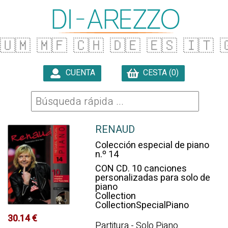
🇺🇲
🇲🇫
🇨🇭
🇩🇪
🇪🇸
🇮🇹

CUENTA
CESTA (0)

RENAUD
Colección especial de piano
n.º 14
CON CD. 10 canciones
personalizadas para solo de
piano
Collection
CollectionSpecialPiano
30.14 €
Partitura - Solo Piano