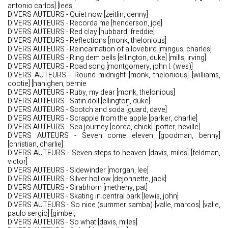
antonio carlos] [lees,
DIVERS AUTEURS - Quiet now [zeitlin, denny]
DIVERS AUTEURS - Recorda me [henderson, joe]
DIVERS AUTEURS - Red clay [hubbard, freddie]
DIVERS AUTEURS - Reflections [monk, thelonious]
DIVERS AUTEURS - Reincarnation of a lovebird [mingus, charles]
DIVERS AUTEURS - Ring dem bells [ellington, duke] [mills, irving]
DIVERS AUTEURS - Road song [montgomery, john l. (wes)]
DIVERS AUTEURS - Round midnight [monk, thelonious] [williams,
cootie] [hanighen, bernie
DIVERS AUTEURS - Ruby, my dear [monk, thelonious]
DIVERS AUTEURS - Satin doll [ellington, duke]
DIVERS AUTEURS - Scotch and soda [guard, dave]
DIVERS AUTEURS - Scrapple from the apple [parker, charlie]
DIVERS AUTEURS - Sea journey [corea, chick] [potter, neville]
DIVERS AUTEURS - Seven come eleven [goodman, benny]
[christian, charlie]
DIVERS AUTEURS - Seven steps to heaven [davis, miles] [feldman,
victor]
DIVERS AUTEURS - Sidewinder [morgan, lee]
DIVERS AUTEURS - Silver hollow [dejohnette, jack]
DIVERS AUTEURS - Sirabhorn [metheny, pat]
DIVERS AUTEURS - Skating in central park [lewis, john]
DIVERS AUTEURS - So nice (summer samba) [valle, marcos] [valle,
paulo sergio] [gimbel,
DIVERS AUTEURS - So what [davis, miles]