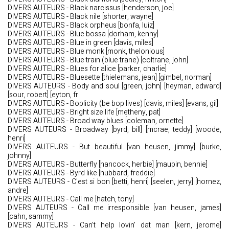
DIVERS AUTEURS - Black narcissus [henderson, joe]
DIVERS AUTEURS - Black nile [shorter, wayne]
DIVERS AUTEURS - Black orpheus [bonfa, luiz]
DIVERS AUTEURS - Blue bossa [dorham, kenny]
DIVERS AUTEURS - Blue in green [davis, miles]
DIVERS AUTEURS - Blue monk [monk, thelonious]
DIVERS AUTEURS - Blue train (blue trane) [coltrane, john]
DIVERS AUTEURS - Blues for alice [parker, charlie]
DIVERS AUTEURS - Bluesette [thielemans, jean] [gimbel, norman]
DIVERS AUTEURS - Body and soul [green, john] [heyman, edward]
[sour, robert] [eyton, fr
DIVERS AUTEURS - Boplicity (be bop lives) [davis, miles] [evans, gil]
DIVERS AUTEURS - Bright size life [metheny, pat]
DIVERS AUTEURS - Broad way blues [coleman, ornette]
DIVERS AUTEURS - Broadway [byrd, bill] [mcrae, teddy] [woode,
henri]
DIVERS AUTEURS - But beautiful [van heusen, jimmy] [burke,
johnny]
DIVERS AUTEURS - Butterfly [hancock, herbie] [maupin, bennie]
DIVERS AUTEURS - Byrd like [hubbard, freddie]
DIVERS AUTEURS - C'est si bon [betti, henri] [seelen, jerry] [hornez,
andre]
DIVERS AUTEURS - Call me [hatch, tony]
DIVERS AUTEURS - Call me irresponsible [van heusen, james]
[cahn, sammy]
DIVERS AUTEURS - Can't help lovin' dat man [kern, jerome]