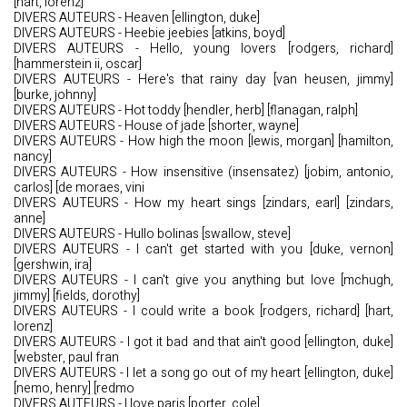
[hart, lorenz]
DIVERS AUTEURS - Heaven [ellington, duke]
DIVERS AUTEURS - Heebie jeebies [atkins, boyd]
DIVERS AUTEURS - Hello, young lovers [rodgers, richard]
[hammerstein ii, oscar]
DIVERS AUTEURS - Here's that rainy day [van heusen, jimmy]
[burke, johnny]
DIVERS AUTEURS - Hot toddy [hendler, herb] [flanagan, ralph]
DIVERS AUTEURS - House of jade [shorter, wayne]
DIVERS AUTEURS - How high the moon [lewis, morgan] [hamilton,
nancy]
DIVERS AUTEURS - How insensitive (insensatez) [jobim, antonio,
carlos] [de moraes, vini
DIVERS AUTEURS - How my heart sings [zindars, earl] [zindars,
anne]
DIVERS AUTEURS - Hullo bolinas [swallow, steve]
DIVERS AUTEURS - I can't get started with you [duke, vernon]
[gershwin, ira]
DIVERS AUTEURS - I can't give you anything but love [mchugh,
jimmy] [fields, dorothy]
DIVERS AUTEURS - I could write a book [rodgers, richard] [hart,
lorenz]
DIVERS AUTEURS - I got it bad and that ain't good [ellington, duke]
[webster, paul fran
DIVERS AUTEURS - I let a song go out of my heart [ellington, duke]
[nemo, henry] [redmo
DIVERS AUTEURS - I love paris [porter, cole]