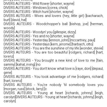
DIVERS AUTEURS - Wild flower [shorter, wayne]
DIVERS AUTEURS - Windows [corea, chick]
DIVERS AUTEURS - Witch hunt [shorter, wayne]
DIVERS AUTEURS - Wives and lovers (hey, little girl) [bacharach,
burt] [david, hal]
DIVERS AUTEURS - Woodchopper's ball [bishop, joe] [herman,
woody]
DIVERS AUTEURS - Woodyn' you [gillespie, dizzy]
DIVERS AUTEURS - Yes and no [shorter, wayne]
DIVERS AUTEURS - Yesterday [lennon, john] [mccartney, paul]
DIVERS AUTEURS - Yesterdays [kern, jerome] [harbach, otto]
DIVERS AUTEURS - You are the sunshine of my life [wonder, stevie]
DIVERS AUTEURS - You are too beautiful [rodgers, richard] [hart,
lorenz]
DIVERS AUTEURS - You brought a new kind of love to me [fain,
sammy] [kahal, irving] [no
DIVERS AUTEURS - You don't know what love is [raye, don] [depaul,
gene]
DIVERS AUTEURS - You took advantage of me [rodgers, richard]
[hart, lorenz]
DIVERS AUTEURS - You're nobody 'til somebody loves you
[morgan, russ] [stock, larry] [c
DIVERS AUTEURS - Young at heart [richards, johnny] [leigh,
carolyn]DIVERS AUTEURS - Young at heart [richards, johnny] [leigh,
carolyn]