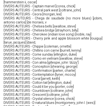
[hammerstein ii, oscar]
DIVERS AUTEURS - Captain marvel [corea, chick]
DIVERS AUTEURS - Central park west [coltrane, john]
DIVERS AUTEURS - Ceora [morgan, lee]
DIVERS AUTEURS - Chega de saudade (no more blues) [jobim,
antonio carlos] [de moraes, v
DIVERS AUTEURS - Chelsea bells [swallow, steve]
DIVERS AUTEURS - Chelsea bridge [strayhorn, billy]
DIVERS AUTEURS - Cherokee (indian love song) [noble, ray]
DIVERS AUTEURS - Cherry pink and apple blossom white [louiguy]
[larue, jacques] [david,
DIVERS AUTEURS - Chippie [coleman, ornette]
DIVERS AUTEURS - Chitlins con carne [burrell, kenny]
DIVERS AUTEURS - Come sunday [ellington, duke]
DIVERS AUTEURS - Como en vietnam [swallow, steve]
DIVERS AUTEURS - Con alma [gillespie, john ‘dizzy’]
DIVERS AUTEURS - Conception [shearing, george]
DIVERS AUTEURS - Confirmation [parker, charlie]
DIVERS AUTEURS - Contemplation [tyner, mccoy]
DIVERS AUTEURS - Coral [jarrett, keith]
DIVERS AUTEURS - Cotton tail [ellington, duke]
DIVERS AUTEURS - Could it be you [porter, cole]
DIVERS AUTEURS - Countdown [coltrane, john]
DIVERS AUTEURS - Crescent [coltrane, john]
DIVERS AUTEURS - Crystal silence [corea, chick]
DIVERS AUTEURS - D natural blues [montgomery, john l. (wes)]