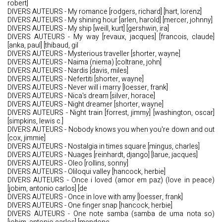
robert]
DIVERS AUTEURS - My romance [rodgers, richard] [hart, lorenz]
DIVERS AUTEURS - My shining hour [arlen, harold] [mercer, johnny]
DIVERS AUTEURS - My ship [weill, kurt] [gershwin, ira]
DIVERS AUTEURS - My way [revaux, jacques] [francois, claude]
[anka, paul] [thibaud, gil
DIVERS AUTEURS - Mysterious traveller [shorter, wayne]
DIVERS AUTEURS - Naima (niema) [coltrane, john]
DIVERS AUTEURS - Nardis [davis, miles]
DIVERS AUTEURS - Nefertiti [shorter, wayne]
DIVERS AUTEURS - Never will i marry [loesser, frank]
DIVERS AUTEURS - Nica's dream [silver, horace]
DIVERS AUTEURS - Night dreamer [shorter, wayne]
DIVERS AUTEURS - Night train [forrest, jimmy] [washington, oscar]
[simpkins, lewis c.]
DIVERS AUTEURS - Nobody knows you when you're down and out
[cox, jimmie]
DIVERS AUTEURS - Nostalgia in times square [mingus, charles]
DIVERS AUTEURS - Nuages [reinhardt, django] [larue, jacques]
DIVERS AUTEURS - Oleo [rollins, sonny]
DIVERS AUTEURS - Oliloqui valley [hancock, herbie]
DIVERS AUTEURS - Once i loved (amor em paz) (love in peace)
[jobim, antonio carlos] [de
DIVERS AUTEURS - Once in love with amy [loesser, frank]
DIVERS AUTEURS - One finger snap [hancock, herbie]
DIVERS AUTEURS - One note samba (samba de uma nota so)