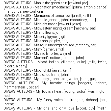
DIVERS AUTEURS - Man in the green shirt [zawinul, joe]
DIVERS AUTEURS - Meditation (meditacao) [jobim, antonio carlos]
[mendonca, newton] [gim
DIVERS AUTEURS - Memories of tomorrow [jarrett, keith]
DIVERS AUTEURS - Michelle [lennon, john] [mccartney, paul]
DIVERS AUTEURS - Midnight mood [zawinul, josef]
DIVERS AUTEURS - Midwestern nights dream [metheny, pat]
DIVERS AUTEURS - Milano [lewis, john]
DIVERS AUTEURS - Minority [gryce, gigi]
DIVERS AUTEURS - Miss ann [dolphy, eric]
DIVERS AUTEURS - Missouri uncompromised [metheny, pat]
DIVERS AUTEURS - Misty [garner, erroll]
DIVERS AUTEURS - Miyako [shorter, wayne]
DIVERS AUTEURS - Moment's notice [coltrane, john]
DIVERS AUTEURS - Mood indigo [ellington, duke] [mills, irving]
[bigard, albany]
DIVERS AUTEURS - Moonchild [jarrett, keith]
DIVERS AUTEURS - Mr. p.c. [coltrane, john]
DIVERS AUTEURS - My buddy [donaldson, walter] [kahn, gus]
DIVERS AUTEURS - My favorite things [rodgers, richard]
[hammerstein ii, oscar]
DIVERS AUTEURS - My foolish heart [young, victor] [washington,
ned]
DIVERS AUTEURS - My funny valentine [rodgers, richard] [hart,
lorenz]
DIVERS AUTEURS - My one and only love [wood, guy] [mellin,