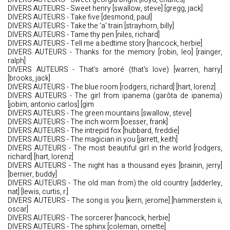
DIVERS AUTEURS - Sweet henry [swallow, steve] [gregg, jack]
DIVERS AUTEURS - Take five [desmond, paul]
DIVERS AUTEURS - Take the 'a' train [strayhorn, billy]
DIVERS AUTEURS - Tame thy pen [niles, richard]
DIVERS AUTEURS - Tell me a bedtime story [hancock, herbie]
DIVERS AUTEURS - Thanks for the memory [robin, leo] [rainger,
ralph]
DIVERS AUTEURS - That's amoré (that's love) [warren, harry]
[brooks, jack]
DIVERS AUTEURS - The blue room [rodgers, richard] [hart, lorenz]
DIVERS AUTEURS - The girl from ipanema (garôta de ipanema)
[jobim, antonio carlos] [gim
DIVERS AUTEURS - The green mountains [swallow, steve]
DIVERS AUTEURS - The inch worm [loesser, frank]
DIVERS AUTEURS - The intrepid fox [hubbard, freddie]
DIVERS AUTEURS - The magician in you [jarrett, keith]
DIVERS AUTEURS - The most beautiful girl in the world [rodgers,
richard] [hart, lorenz]
DIVERS AUTEURS - The night has a thousand eyes [brainin, jerry]
[bernier, buddy]
DIVERS AUTEURS - The old man from) the old country [adderley,
nat] [lewis, curtis, r.]
DIVERS AUTEURS - The song is you [kern, jerome] [hammerstein ii,
oscar]
DIVERS AUTEURS - The sorcerer [hancock, herbie]
DIVERS AUTEURS - The sphinx [coleman, ornette]