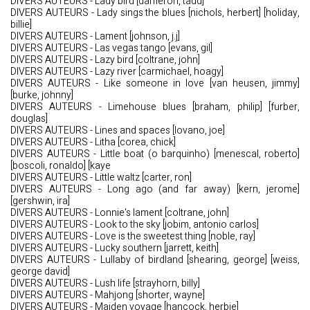
DIVERS AUTEURS - Lady bird [dameron, tadd]
DIVERS AUTEURS - Lady sings the blues [nichols, herbert] [holiday,
billie]
DIVERS AUTEURS - Lament [johnson, j.j]
DIVERS AUTEURS - Las vegas tango [evans, gil]
DIVERS AUTEURS - Lazy bird [coltrane, john]
DIVERS AUTEURS - Lazy river [carmichael, hoagy]
DIVERS AUTEURS - Like someone in love [van heusen, jimmy]
[burke, johnny]
DIVERS AUTEURS - Limehouse blues [braham, philip] [furber,
douglas]
DIVERS AUTEURS - Lines and spaces [lovano, joe]
DIVERS AUTEURS - Litha [corea, chick]
DIVERS AUTEURS - Little boat (o barquinho) [menescal, roberto]
[boscoli, ronaldo] [kaye
DIVERS AUTEURS - Little waltz [carter, ron]
DIVERS AUTEURS - Long ago (and far away) [kern, jerome]
[gershwin, ira]
DIVERS AUTEURS - Lonnie's lament [coltrane, john]
DIVERS AUTEURS - Look to the sky [jobim, antonio carlos]
DIVERS AUTEURS - Love is the sweetest thing [noble, ray]
DIVERS AUTEURS - Lucky southern [jarrett, keith]
DIVERS AUTEURS - Lullaby of birdland [shearing, george] [weiss,
george david]
DIVERS AUTEURS - Lush life [strayhorn, billy]
DIVERS AUTEURS - Mahjong [shorter, wayne]
DIVERS AUTEURS - Maiden voyage [hancock, herbie]