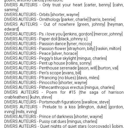
[jobim, antonio carlos] [mendonc
DIVERS AUTEURS - Only trust your heart [carter, benny] [cahn,
sammy]
DIVERS AUTEURS - Orbits [shorter, wayne]
DIVERS AUTEURS - Ornithology [parker, charlie] [harris, bennie]
DIVERS AUTEURS - Out of nowhere [green, johnny] [heyman,
edward]
DIVERS AUTEURS - P.s. i love you [jenkins, gordon] [mercer, johnny]
DIVERS AUTEURS - Paper doll [black, johnny s.]
DIVERS AUTEURS - Passion dance [tyner, mccoy]
DIVERS AUTEURS - Passion flower [strayhorn, billy] [raskin, milton]
DIVERS AUTEURS - Peace [silver, horace]
DIVERS AUTEURS - Peggy's blue skylight [mingus, charles]
DIVERS AUTEURS - Pent up house [rollins, sonny]
DIVERS AUTEURS - Penthouse serenade [jason, will] [burton, val]
DIVERS AUTEURS - Peri's scope [evans, bill]
DIVERS AUTEURS - Pfrancing (no blues) [davis, miles]
DIVERS AUTEURS - Pinocchio [shorter, wayne]
DIVERS AUTEURS - Pithecanthropus erectus [mingus, charles]
DIVERS AUTEURS - Poem for #15 (the saga of harrison
crabfeathers) [kuhn, steve]
DIVERS AUTEURS - Portsmouth figurations [swallow, steve]
DIVERS AUTEURS - Prelude to a kiss [ellington, duke] [gordon,
irving] [mills, irving]
DIVERS AUTEURS - Prince of darkness [shorter, wayne]
DIVERS AUTEURS - Pussy cat dues [mingus, charles]
DIVERS AUTEURS - Quiet nights of quiet stars (corcovado) [jobim,