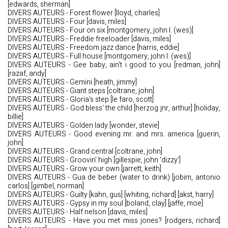
[edwards, sherman]
DIVERS AUTEURS - Forest flower [lloyd, charles]
DIVERS AUTEURS - Four [davis, miles]
DIVERS AUTEURS - Four on six [montgomery, john l. (wes)]
DIVERS AUTEURS - Freddie freeloader [davis, miles]
DIVERS AUTEURS - Freedom jazz dance [harris, eddie]
DIVERS AUTEURS - Full house [montgomery, john l. (wes)]
DIVERS AUTEURS - Gee baby, ain't i good to you [redman, john]
[razaf, andy]
DIVERS AUTEURS - Gemini [heath, jimmy]
DIVERS AUTEURS - Giant steps [coltrane, john]
DIVERS AUTEURS - Gloria's step [le faro, scott]
DIVERS AUTEURS - God bless' the child [herzog jnr, arthur] [holiday,
billie]
DIVERS AUTEURS - Golden lady [wonder, stevie]
DIVERS AUTEURS - Good evening mr. and mrs. america [guerin,
john]
DIVERS AUTEURS - Grand central [coltrane, john]
DIVERS AUTEURS - Groovin' high [gillespie, john ‘dizzy’]
DIVERS AUTEURS - Grow your own [jarrett, keith]
DIVERS AUTEURS - Gua de beber (water to drink) [jobim, antonio
carlos] [gimbel, norman]
DIVERS AUTEURS - Guilty [kahn, gus] [whiting, richard] [akst, harry]
DIVERS AUTEURS - Gypsy in my soul [boland, clay] [jaffe, moe]
DIVERS AUTEURS - Half nelson [davis, miles]
DIVERS AUTEURS - Have you met miss jones? [rodgers, richard]