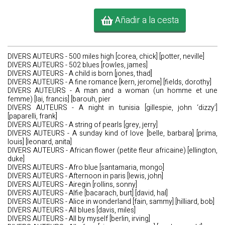
Añadir a la cesta
DIVERS AUTEURS - 500 miles high [corea, chick] [potter, neville]
DIVERS AUTEURS - 502 blues [rowles, james]
DIVERS AUTEURS - A child is born [jones, thad]
DIVERS AUTEURS - A fine romance [kern, jerome] [fields, dorothy]
DIVERS AUTEURS - A man and a woman (un homme et une
femme) [lai, francis] [barouh, pier
DIVERS AUTEURS - A night in tunisia [gillespie, john ‘dizzy’]
[paparelli, frank]
DIVERS AUTEURS - A string of pearls [grey, jerry]
DIVERS AUTEURS - A sunday kind of love [belle, barbara] [prima,
louis] [leonard, anita]
DIVERS AUTEURS - African flower (petite fleur africaine) [ellington,
duke]
DIVERS AUTEURS - Afro blue [santamaria, mongo]
DIVERS AUTEURS - Afternoon in paris [lewis, john]
DIVERS AUTEURS - Airegin [rollins, sonny]
DIVERS AUTEURS - Alfie [bacarach, burt] [david, hal]
DIVERS AUTEURS - Alice in wonderland [fain, sammy] [hilliard, bob]
DIVERS AUTEURS - All blues [davis, miles]
DIVERS AUTEURS - All by myself [berlin, irving]