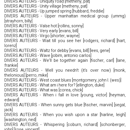
DIVERS AUTEURS - Uniquity road [metheny, pat]
DIVERS AUTEURS - Unity village [metheny, pat]
DIVERS AUTEURS - Up jumped spring [hubbard, freddie]
DIVERS AUTEURS - Upper manhattan medical group (ummg)
[strayhorn, billy]
DIVERS AUTEURS - Valse hot [rollins, sonny]
DIVERS AUTEURS - Very early [evans, bill]
DIVERS AUTEURS - Virgo [shorter, wayne]
DIVERS AUTEURS - Wait till you see her [rodgers, richard] [hart,
lorenz]
DIVERS AUTEURS - Waltz for debby [evans, bill] [lees, gene]
DIVERS AUTEURS - Wave [jobim, antonio carlos]
DIVERS AUTEURS - We'll be together again [fischer, carl] [lane,
frankie]
DIVERS AUTEURS - Well you needn't (it's over now) [monk,
thelonious] [perro, mike]
DIVERS AUTEURS - West coast blues [montgomery, john l. (wes)]
DIVERS AUTEURS - What am i here for? [ellington, duke]
DIVERS AUTEURS - What was [corea, chick]
DIVERS AUTEURS - When i fall in love [young, victor] [heyman,
edward]
DIVERS AUTEURS - When sunny gets blue [fischer, marvin] [segal,
jack]
DIVERS AUTEURS - When you wish upon a star [harline, leigh]
[washington, ned]
DIVERS AUTEURS - Whispering [coburn, richard] [schonberger,
john] [rose, vincent]