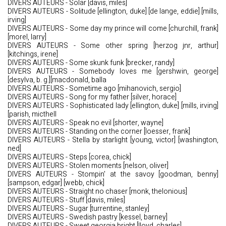
DIVERS AUTEURS - Solar [davis, miles]
DIVERS AUTEURS - Solitude [ellington, duke] [de lange, eddie] [mills,
irving]
DIVERS AUTEURS - Some day my prince will come [churchill, frank]
[morel, larry]
DIVERS AUTEURS - Some other spring [herzog jnr, arthur]
[kitchings, irene]
DIVERS AUTEURS - Some skunk funk [brecker, randy]
DIVERS AUTEURS - Somebody loves me [gershwin, george]
[desylva, b. g.][macdonald, balla
DIVERS AUTEURS - Sometime ago [mihanovich, sergio]
DIVERS AUTEURS - Song for my father [silver, horace]
DIVERS AUTEURS - Sophisticated lady [ellington, duke] [mills, irving]
[parish, micthell
DIVERS AUTEURS - Speak no evil [shorter, wayne]
DIVERS AUTEURS - Standing on the corner [loesser, frank]
DIVERS AUTEURS - Stella by starlight [young, victor] [washington,
ned]
DIVERS AUTEURS - Steps [corea, chick]
DIVERS AUTEURS - Stolen moments [nelson, oliver]
DIVERS AUTEURS - Stompin' at the savoy [goodman, benny]
[sampson, edgar] [webb, chick]
DIVERS AUTEURS - Straight no chaser [monk, thelonious]
DIVERS AUTEURS - Stuff [davis, miles]
DIVERS AUTEURS - Sugar [turrentine, stanley]
DIVERS AUTEURS - Swedish pastry [kessel, barney]
DIVERS AUTEURS - Sweet georgia bright [lloyd, charles]