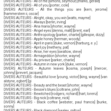
DIVERS AUTEURS - All of me [simons, seymour] [marks, gerald]
DIVERS AUTEURS - All of you [porter, cole]
DIVERS AUTEURS - All the things you are [kern, jerome]
[hammerstein ii, oscar]
DIVERS AUTEURS - Alright, okay, you win [watts, mayme]
DIVERS AUTEURS - Always [berlin, irving]
DIVERS AUTEURS - Ana maria [shorter, wayne]
DIVERS AUTEURS - Angel eyes [dennis, matt] [brent, earl]
DIVERS AUTEURS - Anthropology [parker, charlie] [gillespie, dizzy]
DIVERS AUTEURS - Apple honey [herman, woody]
DIVERS AUTEURS - April in paris [duke, vernon] [harburg, e. y.]
DIVERS AUTEURS - April joy [metheny, pat]
DIVERS AUTEURS - Arise, her eyes [swallow, steve]
DIVERS AUTEURS - Armageddon [shorter, wayne]
DIVERS AUTEURS - Au privave [parker, charlie]
DIVERS AUTEURS - Autumn in new york [duke, vernon]
DIVERS AUTEURS - Autumn leaves [kosma, joseph] [mercer,
johnny] [prevert, jacques]
DIVERS AUTEURS - Beautiful love [young, victor] [king, wayne] [van
alstyne, egbert] [gi
DIVERS AUTEURS - Beauty and the beast [shorter, wayne]
DIVERS AUTEURS - Bessie's blues [coltrane, john]
DIVERS AUTEURS - Bewitched [rodgers, richard] [hart, lorenz]
DIVERS AUTEURS - Big nick [coltrane, nick]
DIVERS AUTEURS - Black coffee [webster, paul francis] [burke,
sonny]
DIVERS AUTEURS - Black diamond [sealey, milton]