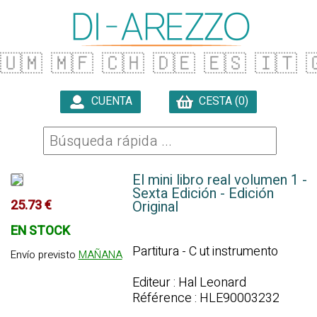
🇺🇲
🇲🇫
🇨🇭
🇩🇪
🇪🇸
🇮🇹

CUENTA
CESTA (0)

El mini libro real volumen 1 -
Sexta Edición - Edición
25.73 €
Original
EN STOCK
Partitura - C ut instrumento
Envío previsto
MAÑANA
Editeur : Hal Leonard
Référence : HLE90003232