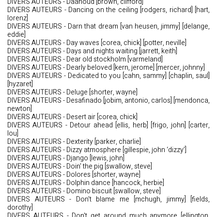
DIVERS AUTEURS - Daahoud [brown, clifford]
DIVERS AUTEURS - Dancing on the ceiling [rodgers, richard] [hart,
lorenz]
DIVERS AUTEURS - Darn that dream [van heusen, jimmy] [delange,
eddie]
DIVERS AUTEURS - Day waves [corea, chick] [potter, neville]
DIVERS AUTEURS - Days and nights waiting [jarrett, keith]
DIVERS AUTEURS - Dear old stockholm [varmeland]
DIVERS AUTEURS - Dearly beloved [kern, jerome] [mercer, johnny]
DIVERS AUTEURS - Dedicated to you [cahn, sammy] [chaplin, saul]
[hyzaret]
DIVERS AUTEURS - Deluge [shorter, wayne]
DIVERS AUTEURS - Desafinado [jobim, antonio, carlos] [mendonca,
newton]
DIVERS AUTEURS - Desert air [corea, chick]
DIVERS AUTEURS - Detour ahead [ellis, herb] [frigo, john] [carter,
lou]
DIVERS AUTEURS - Dexterity [parker, charlie]
DIVERS AUTEURS - Dizzy atmosphere [gillespie, john ‘dizzy’]
DIVERS AUTEURS - Django [lewis, john]
DIVERS AUTEURS - Doin' the pig [swallow, steve]
DIVERS AUTEURS - Dolores [shorter, wayne]
DIVERS AUTEURS - Dolphin dance [hancock, herbie]
DIVERS AUTEURS - Domino biscuit [swallow, steve]
DIVERS AUTEURS - Don't blame me [mchugh, jimmy] [fields,
dorothy]
DIVERS AUTEURS - Don't get around much anymore [ellington,