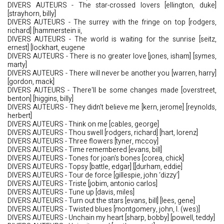
DIVERS AUTEURS - The star-crossed lovers [ellington, duke]
[strayhorn, billy]
DIVERS AUTEURS - The surrey with the fringe on top [rodgers,
richard] [hammerstein ii,
DIVERS AUTEURS - The world is waiting for the sunrise [seitz,
ernest] [lockhart, eugene
DIVERS AUTEURS - There is no greater love [jones, isham] [symes,
marty]
DIVERS AUTEURS - There will never be another you [warren, harry]
[gordon, mack]
DIVERS AUTEURS - There'll be some changes made [overstreet,
benton] [higgins, billy]
DIVERS AUTEURS - They didn't believe me [kern, jerome] [reynolds,
herbert]
DIVERS AUTEURS - Think on me [cables, george]
DIVERS AUTEURS - Thou swell [rodgers, richard] [hart, lorenz]
DIVERS AUTEURS - Three flowers [tyner, mccoy]
DIVERS AUTEURS - Time remembered [evans, bill]
DIVERS AUTEURS - Tones for joan's bones [corea, chick]
DIVERS AUTEURS - Topsy [battle, edgar] [[durham, eddie]
DIVERS AUTEURS - Tour de force [gillespie, john ‘dizzy’]
DIVERS AUTEURS - Triste [jobim, antonio carlos]
DIVERS AUTEURS - Tune up [davis, miles]
DIVERS AUTEURS - Turn out the stars [evans, bill] [lees, gene]
DIVERS AUTEURS - Twisted blues [montgomery, john, l. (wes)]
DIVERS AUTEURS - Unchain my heart [sharp, bobby] [powell, teddy]