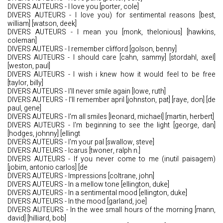
DIVERS AUTEURS - I love you [porter, cole]
DIVERS AUTEURS - I love you) for sentimental reasons [best,
william] [watson, deek]
DIVERS AUTEURS - I mean you [monk, thelonious] [hawkins,
coleman]
DIVERS AUTEURS - I remember clifford [golson, benny]
DIVERS AUTEURS - I should care [cahn, sammy] [stordahl, axel]
[weston, paul]
DIVERS AUTEURS - I wish i knew how it would feel to be free
[taylor, billy]
DIVERS AUTEURS - I'll never smile again [lowe, ruth]
DIVERS AUTEURS - I'll remember april [johnston, pat] [raye, don] [de
paul, gene]
DIVERS AUTEURS - I'm all smiles [leonard, michael] [martin, herbert]
DIVERS AUTEURS - I'm beginning to see the light [george, dan]
[hodges, johnny] [ellingt
DIVERS AUTEURS - I'm your pal [swallow, steve]
DIVERS AUTEURS - Icarus [twoner, ralph n.]
DIVERS AUTEURS - If you never come to me (inutil paisagem)
[jobim, antonio carlos] [de
DIVERS AUTEURS - Impressions [coltrane, john]
DIVERS AUTEURS - In a mellow tone [ellington, duke]
DIVERS AUTEURS - In a sentimental mood [ellington, duke]
DIVERS AUTEURS - In the mood [garland, joe]
DIVERS AUTEURS - In the wee small hours of the morning [mann,
david] [hilliard, bob]