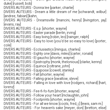
duke] [russell, bob]
DIVERS AUTEURS - Donna lee [parker, charlie]
DIVERS AUTEURS - Dream a little dream of me [schwandt, wilbur]
[andree, fabian] [kahn,
DIVERS AUTEURS - Dreamsville [mancini, henry] [livingston, jay]
[evans, ray]
DIVERS AUTEURS - E.s.p. [shorter, wayne]
DIVERS AUTEURS - Easter parade [berlin, irving]
DIVERS AUTEURS - Easy living [robin, leo] [rainger, ralph]
DIVERS AUTEURS - Easy to love (you'd be so easy to love) [porter,
cole]
DIVERS AUTEURS - Ecclusiastics [mingus, charles]
DIVERS AUTEURS - Eighty one [davis, miles] [carter, ronald]
DIVERS AUTEURS - El gaucho [shorter, wayne]
DIVERS AUTEURS - Epistrophy [monk, thelonious] [clarke, kenny]
DIVERS AUTEURS - Equinox [coltrane, john]
DIVERS AUTEURS - Equipoise [cowell, stanley]
DIVERS AUTEURS - Fall [shorter, wayne]
DIVERS AUTEURS - Falling grace [swallow, steve]
DIVERS AUTEURS - Falling in love with love [rodgers, richard] [hart,
lorenz]
DIVERS AUTEURS - Fee-fi-fo-fum [shorter, wayne]
DIVERS AUTEURS - Follow your heart [mclaughlin, john]
DIVERS AUTEURS - Footprints [shorter, wayne]
DIVERS AUTEURS - For all we know [coots, fred, j.] [lewis, sam m.]
DIVERS AUTEURS - For heaven's sake [meyer, don] [bretton, elise]