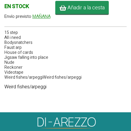
EN STOCK
Añadir a la cesta
Envío previsto
MAÑANA
15 step
All i need
Bodysnatchers
Faust arp
House of cards
Jigsaw falling into place
Nude
Reckoner
Videotape
Weird fishes/arpeggiWeird fishes/arpeggi
Weird fishes/arpeggi