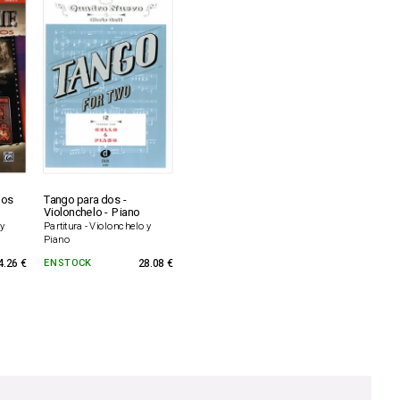
los
Tango para dos -
Violonchelo - Piano
 y
Partitura - Violonchelo y
Piano
4.26 €
EN STOCK
28.08 €