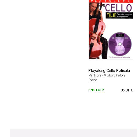
Playalong Cello Película
Partitura - Violonchelo y
Piano
EN STOCK
36.31 €