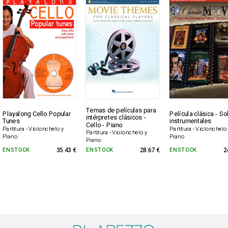
Temas de películas para
Playalong Cello Popular
Película clásica - So
intérpretes clásicos -
Tunes
instrumentales
Cello - Piano
Partitura - Violonchelo y
Partitura - Violonchelo
Partitura - Violonchelo y
Piano
Piano
Piano
EN STOCK
35.43 €
EN STOCK
28.67 €
EN STOCK
2