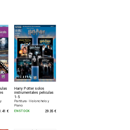
culas
Harry Potter solos
les
instrumentales peliculas
1-5
 y
Partitura - Violonchelo y
Piano
1.41 €
EN STOCK
29.35 €