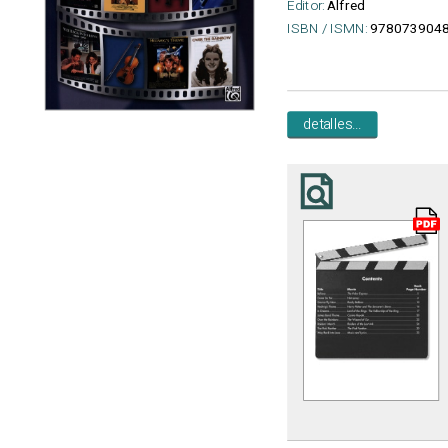
Editor:
Alfred
ISBN / ISMN:
9780739048
detalles...