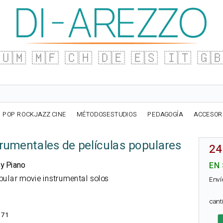
🇺🇲
🇲🇫
🇨🇭
🇩🇪
🇪🇸
🇮🇹
🇬
POP ROCKJAZZ CINE
MÉTODOSESTUDIOS
PEDAGOGÍA
ACCESOR
trumentales de películas populares
24
 y Piano
EN
opular movie instrumental solos
Enví
can
171