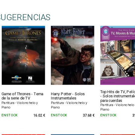
SUGERENCIAS
Top Hits de TV, Pelí
Game of Thrones - Tema
Harry Potter - Solos
- Solos instrumenta
de la serie de TV
Instrumentales
para cuerdas
Partitura - Violonchelo y
Partitura - Violonchelo y
Partitura - Violonchelo
Piano
Piano
Piano
EN STOCK
16.02 €
EN STOCK
37.68 €
EN STOCK
3