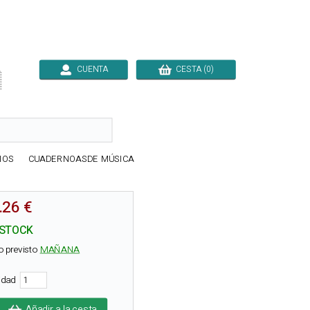
CUENTA
CESTA (0)

IOS
CUADERNOASDE MÚSICA
.26 €
 STOCK
o previsto
MAÑANA
tidad
Añadir a la cesta