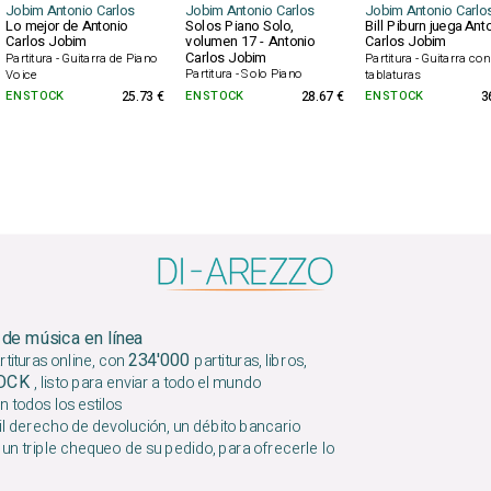
Jobim Antonio Carlos
Jobim Antonio Carlos
Jobim Antonio Carlo
Lo mejor de Antonio
Solos Piano Solo,
Bill Piburn juega Ant
Carlos Jobim
volumen 17 - Antonio
Carlos Jobim
Carlos Jobim
Partitura - Guitarra de Piano
Partitura - Guitarra con
Partitura - Solo Piano
Voice
tablaturas
EN STOCK
25.73 €
EN STOCK
28.67 €
EN STOCK
3
 de música en línea
234'000
tituras online, con
partituras, libros,
TOCK
, listo para enviar a todo el mundo
n todos los estilos
l derecho de devolución, un débito bancario
 un triple chequeo de su pedido, para ofrecerle lo