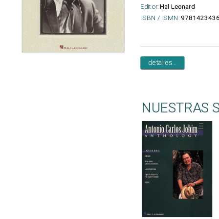
Editor:
Hal Leonard
ISBN / ISMN:
9781423436
detalles...
NUESTRAS 