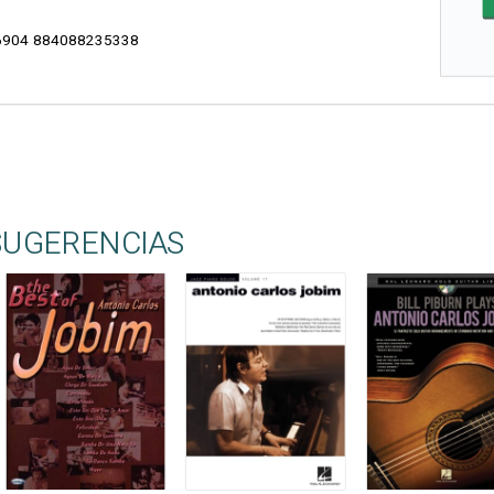
904 884088235338
SUGERENCIAS