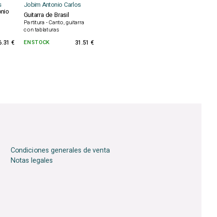
s
Jobim Antonio Carlos
onio
Guitarra de Brasil
Partitura - Canto, guitarra
con tablaturas
6.31 €
EN STOCK
31.51 €
Condiciones generales de venta
Notas legales