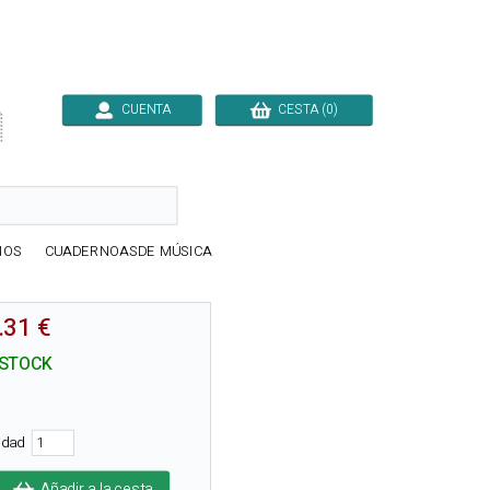
CUENTA
CESTA (0)

IOS
CUADERNOASDE MÚSICA
.31 €
 STOCK
tidad
Añadir a la cesta