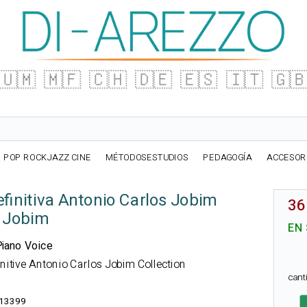
🇺🇲
🇲🇫
🇨🇭
🇩🇪
🇪🇸
🇮🇹
🇬
POP ROCKJAZZ CINE
MÉTODOSESTUDIOS
PEDAGOGÍA
ACCESOR
efinitiva Antonio Carlos Jobim
36
s Jobim
EN
 Piano Voice
initive Antonio Carlos Jobim Collection
can
13399