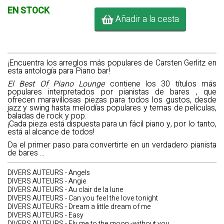
EN STOCK
Añadir a la cesta
¡Encuentra los arreglos más populares de Carsten Gerlitz en
esta antología para Piano bar!
El Best Of Piano Lounge
contiene los
30 títulos más
populares
interpretados por pianistas de bares
, que
ofrecen maravillosas piezas para todos los gustos, desde
jazz y swing hasta melodías populares y temas de películas,
baladas de rock y pop.
¡Cada pieza está dispuesta para un fácil piano y, por lo tanto,
está
al alcance de todos!
Da el primer paso para convertirte en un verdadero pianista
de bares ...
DIVERS AUTEURS - Angels
DIVERS AUTEURS - Angie
DIVERS AUTEURS - Au clair de la lune
DIVERS AUTEURS - Can you feel the love tonight
DIVERS AUTEURS - Dream a little dream of me
DIVERS AUTEURS - Easy
DIVERS AUTEURS - Fly me to the moon -without you