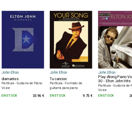
John Elton
John Elton
John Elton
Play-Along Piano V
diamantes
Tu cancion
30 - Elton John Hits
Partitura - Guitarra de Piano
Partitura - Formato de
Partitura - Guitarra de
Voice
guitarra para piano
Voice
EN STOCK
33.96 €
EN STOCK
9.75 €
EN STOCK
2