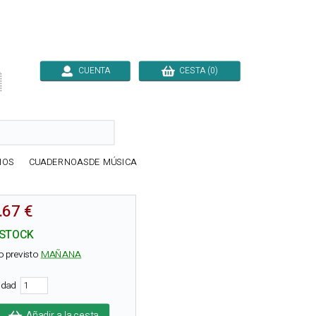
CUENTA
CESTA (0)

IOS
CUADERNOASDE MÚSICA
.67 €
 STOCK
o previsto
MAÑANA
tidad
Añadir a la cesta