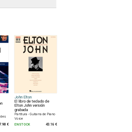
John Elton
El libro de teclado de
on
Elton John versión
grabada
e
Partitura - Guitarra de Piano
rdes
Voice
7.98 €
EN STOCK
43.16 €