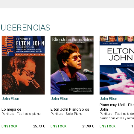
SUGERENCIAS
John Elton
John Elton
John Elton
Piano muy fácil - Elt
Lo mejor de
Elton John Piano Solos
John
Partitura - Fácil solo piano
Partitura - Solo Piano
Partitura - Fácil solo d
piano con letras y aco
EN STOCK
25.73 €
EN STOCK
21.90 €
EN STOCK
1