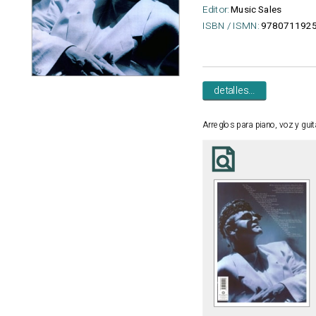
Editor:
Music Sales
ISBN / ISMN:
978071192
detalles...
Arreglos para piano, voz y guit