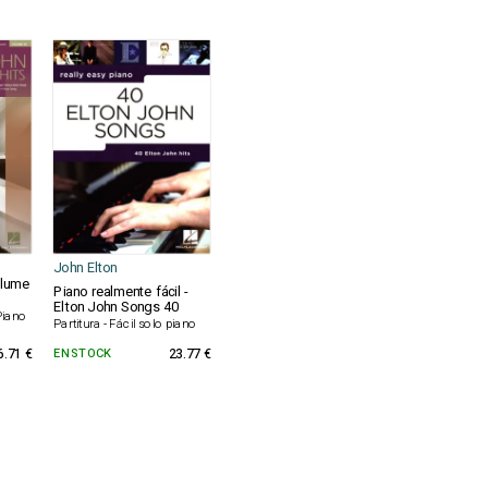
John Elton
olume
Piano realmente fácil -
Elton John Songs 40
 Piano
Partitura - Fácil solo piano
6.71 €
EN STOCK
23.77 €