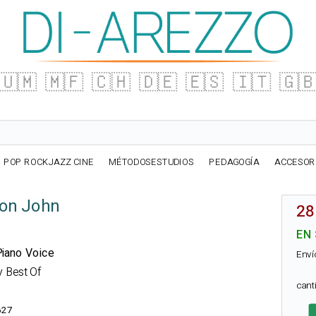
🇺🇲
🇲🇫
🇨🇭
🇩🇪
🇪🇸
🇮🇹
🇬
POP ROCKJAZZ CINE
MÉTODOSESTUDIOS
PEDAGOGÍA
ACCESOR
ton John
28
EN
 Piano Voice
Enví
y Best Of
can
627