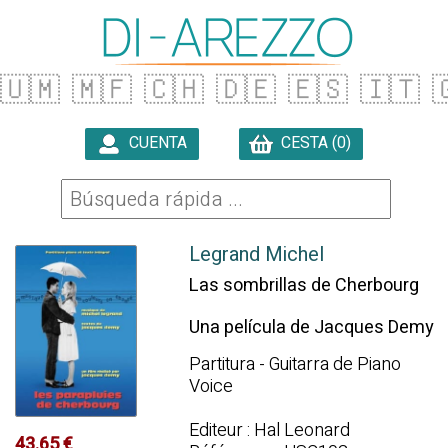
🇺🇲
🇲🇫
🇨🇭
🇩🇪
🇪🇸
🇮🇹

CUENTA
CESTA (0)

Legrand Michel
Las sombrillas de Cherbourg
Una película de Jacques Demy
Partitura - Guitarra de Piano
Voice
Editeur : Hal Leonard
43.65 €