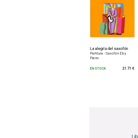
La alegría del saxofón
Partitura - Saxofón Eb y
Piano
EN STOCK
21.71 €
Li