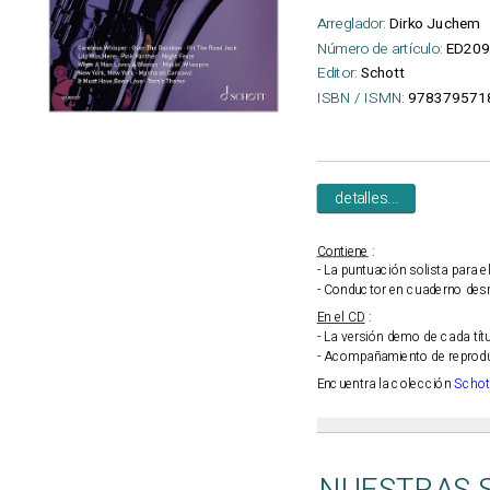
Arreglador:
Dirko Juchem
Número de artículo:
ED209
Editor:
Schott
ISBN / ISMN:
978379571
detalles...
Contiene
:
- La puntuación solista para e
- Conductor en cuaderno de
En el CD
:
- La versión demo de cada tít
- Acompañamiento de reproduc
Encuentra la colección
Schot