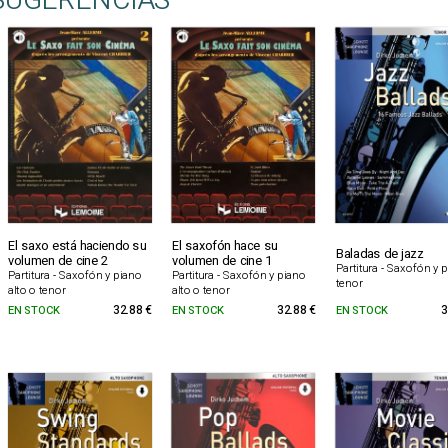
SUGERENCIAS
El saxo está haciendo su
El saxofón hace su
Baladas de jazz
volumen de cine 2
volumen de cine 1
Partitura - Saxofón y 
Partitura - Saxofón y piano
Partitura - Saxofón y piano
tenor
alto o tenor
alto o tenor
EN STOCK
32.88 €
EN STOCK
32.88 €
EN STOCK
3