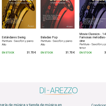
Movie Classics - 14
Estándares Swing
Baladas Pop
Famosas melodías 
cine
Partitura - Saxofón y piano
Partitura - Saxofón y piano
Partitura - Saxofón y 
Alto
Alto
tenor
EN STOCK
31.70 €
EN STOCK
31.70 €
EN STOCK
3
brería de música y tienda de música en
Condicio