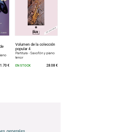
Volumen de la colección
de
popular 4
Partitura - Saxofón y piano
piano
tenor
1.70 €
EN STOCK
28.08 €
nes generales