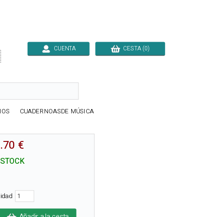
CUENTA
CESTA (0)

IOS
CUADERNOASDE MÚSICA
.70 €
 STOCK
tidad
Añadir a la cesta