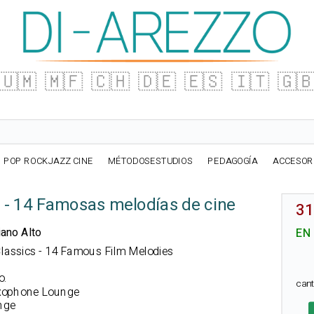
🇺🇲
🇲🇫
🇨🇭
🇩🇪
🇪🇸
🇮🇹
🇬
POP ROCKJAZZ CINE
MÉTODOSESTUDIOS
PEDAGOGÍA
ACCESOR
 - 14 Famosas melodías de cine
31
iano Alto
EN
 Classics - 14 Famous Film Melodies
o.
can
axophone Lounge
nge