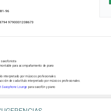
81-96
8794 9790001208673
l saxofonista
smontable para acompañamiento de piano
ulo interpretado por músicos profesionales.
ción de cada título interpretado por músicos profesionales.
t Saxophone Lounge
para saxofón y piano