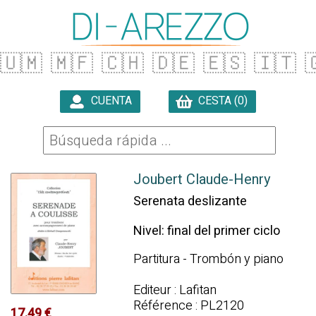
🇺🇲
🇲🇫
🇨🇭
🇩🇪
🇪🇸
🇮🇹

CUENTA
CESTA (0)

Joubert Claude-Henry
Serenata deslizante
Nivel: final del primer ciclo
Partitura - Trombón y piano
Editeur : Lafitan
Référence : PL2120
17.49 €