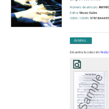
Número de artículo:
AM98
Editor:
Music Sales
ISBN / ISMN:
978184449
detalles...
Encuentra la colección
Really