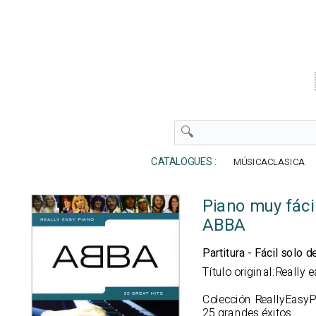
CATALOGUES :
MÚSICACLASICA
Piano muy fáci
ABBA
Partitura - Fácil solo 
Título original:Really
Colección ReallyEasy
25 grandes éxitos