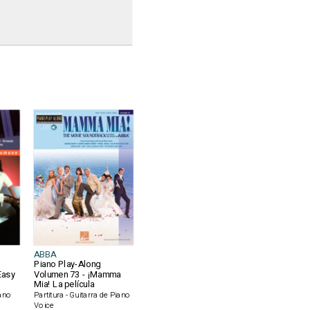
ABBA
Piano Play-Along
Easy
Volumen 73 - ¡Mamma
Mia! La película
iano
Partitura - Guitarra de Piano
Voice