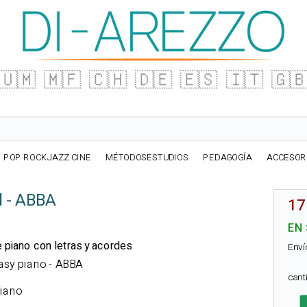
🇺🇲
🇲🇫
🇨🇭
🇩🇪
🇪🇸
🇮🇹
🇬
POP ROCKJAZZ CINE
MÉTODOSESTUDIOS
PEDAGOGÍA
ACCESOR
l - ABBA
17
EN
de piano con letras y acordes
Enví
 easy piano - ABBA
can
Piano