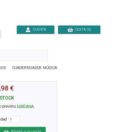
CUENTA
CESTA (0)

IOS
CUADERNOASDE MÚSICA
.98 €
 STOCK
o previsto
MAÑANA
tidad
Añadir a la cesta