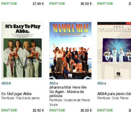
EN STOCK
27.69 €
EN STOCK
30.53 €
EN STOCK
2
ABBA
Abba
Abba
¡Mamma Mia! Here We
Go Again - Música de
Es fácil jugar Abba
ABBA para piano clá
película
Partitura - Fácil solo piano
Partitura - Solo Piano
Partitura - Guitarra de Piano
Voice
EN STOCK
20.92 €
EN STOCK
30.53 €
EN STOCK
2