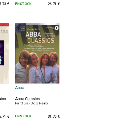
5.73 €
EN STOCK
26.71 €
Abba
sico
Abba Classics
Partitura - Solo Piano
6.71 €
EN STOCK
31.70 €