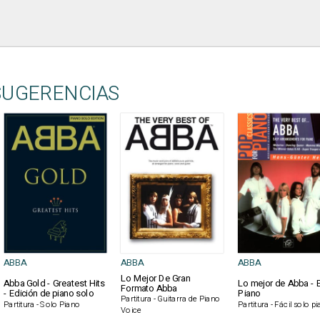
SUGERENCIAS
ABBA
ABBA
ABBA
Lo Mejor De Gran
Abba Gold - Greatest Hits
Lo mejor de Abba - 
Formato Abba
- Edición de piano solo
Piano
Partitura - Guitarra de Piano
Partitura - Solo Piano
Partitura - Fácil solo p
Voice