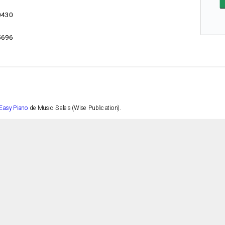
0430
5696
 Easy Piano
de Music Sales (Wise Publication).