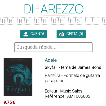
🇺🇲
🇲🇫
🇨🇭
🇩🇪
🇪🇸
🇮🇹

CUENTA
CESTA (0)

Adele
Skyfall - tema de James Bond
Partitura - Formato de guitarra
para piano
Editeur : Music Sales
Référence : AM1006005
9.75 €