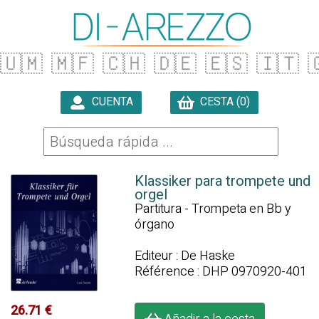
🇺🇲
🇲🇫
🇨🇭
🇩🇪
🇪🇸
🇮🇹

CUENTA
CESTA (0)

Klassiker para trompete und
orgel
Partitura - Trompeta en Bb y
órgano
Editeur : De Haske
Référence : DHP 0970920-401
26.71 €