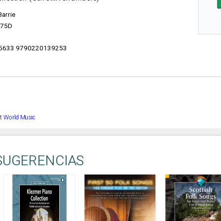
Barrie
575D
5633 9790220139253
t World Music
SUGERENCIAS