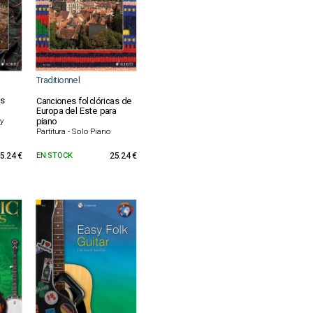
Traditionnel
as
Canciones folclóricas de
Europa del Este para
piano
 y
Partitura - Solo Piano
5.24 €
EN STOCK
25.24 €