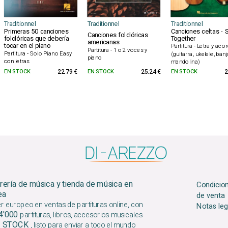
Traditionnel
Traditionnel
Traditionnel
Primeras 50 canciones
Canciones celtas - 
Canciones folclóricas
folclóricas que debería
Together
americanas
tocar en el piano
Partitura - Letra y aco
Partitura - 1 o 2 voces y
Partitura - Solo Piano Easy
(guitarra, ukelele, ban
piano
con letras
mandolina)
EN STOCK
22.79 €
EN STOCK
25.24 €
EN STOCK
2
brería de música y tienda de música en
Condicio
ea
de venta
er europeo en ventas de partituras online, con
Notas leg
4'000
partituras, libros, accesorios musicales
 STOCK
, listo para enviar a todo el mundo