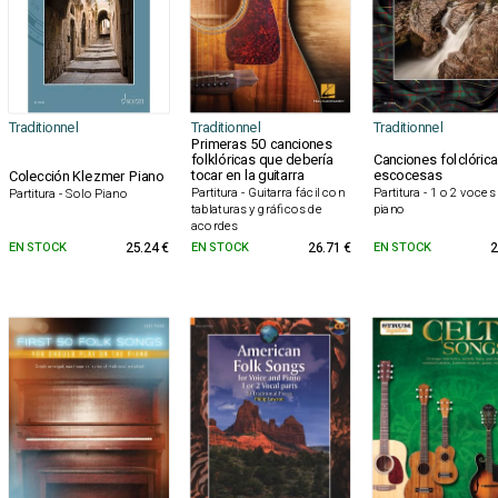
Traditionnel
Traditionnel
Traditionnel
Primeras 50 canciones
folklóricas que debería
Canciones folclóric
tocar en la guitarra
escocesas
Colección Klezmer Piano
Partitura - Guitarra fácil con
Partitura - 1 o 2 voces
Partitura - Solo Piano
tablaturas y gráficos de
piano
acordes
EN STOCK
25.24 €
EN STOCK
26.71 €
EN STOCK
2