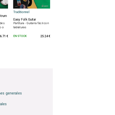
Traditionnel
Strum
Easy Folk Guitar
rdes
Partitura - Guitarra fácil con
jo o
tablaturas
6.71 €
EN STOCK
25.24 €
nes generales
ales