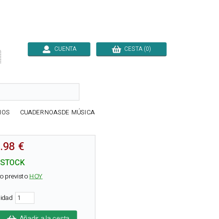
CUENTA
CESTA (0)

IOS
CUADERNOASDE MÚSICA
.98 €
 STOCK
o previsto
HOY
tidad
Añadir a la cesta