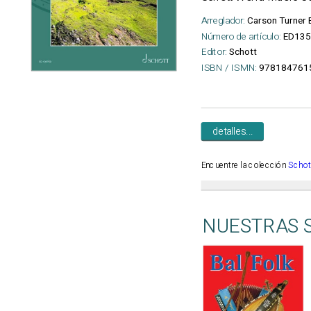
Arreglador:
Carson Turner 
Número de artículo:
ED13
Editor:
Schott
ISBN / ISMN:
978184761
detalles...
Encuentre la colección
Schot
NUESTRAS 