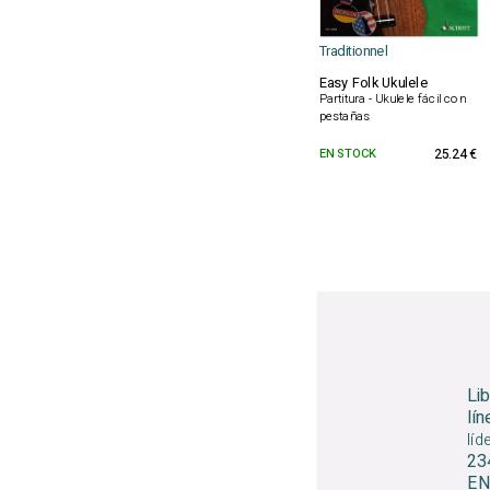
Traditionnel
Easy Folk Ukulele
Partitura - Ukulele fácil con
pestañas
EN STOCK
25.24 €
Li
lín
líd
23
EN