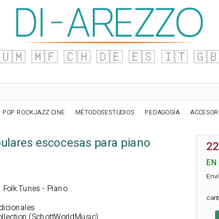
🇺🇲
🇲🇫
🇨🇭
🇩🇪
🇪🇸
🇮🇹
🇬
POP ROCKJAZZ CINE
MÉTODOSESTUDIOS
PEDAGOGÍA
ACCESOR
ulares escocesas para piano
22
EN
Enví
h Folk Tunes - Piano
can
dicionales
llection (SchottWorldMusic)