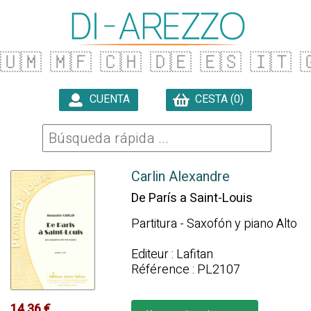
🇺🇲
🇲🇫
🇨🇭
🇩🇪
🇪🇸
🇮🇹

CUENTA
CESTA (0)

Carlin Alexandre
De París a Saint-Louis
Partitura - Saxofón y piano Alto
Editeur : Lafitan
Référence : PL2107
14.36 €