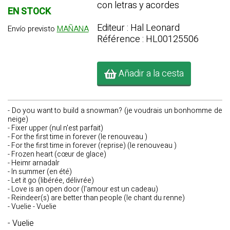
con letras y acordes
EN STOCK
Editeur : Hal Leonard
Envío previsto
MAÑANA
Référence : HL00125506
Añadir a la cesta
- Do you want to build a snowman? (je voudrais un bonhomme de
neige)
- Fixer upper (nul n'est parfait)
- For the first time in forever (le renouveau )
- For the first time in forever (reprise) (le renouveau )
- Frozen heart (cœur de glace)
- Heimr arnadalr
- In summer (en été)
- Let it go (libérée, délivrée)
- Love is an open door (l'amour est un cadeau)
- Reindeer(s) are better than people (le chant du renne)
- Vuelie - Vuelie
- Vuelie