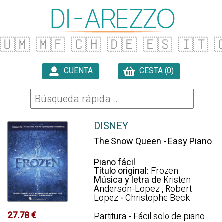
🇺🇲
🇲🇫
🇨🇭
🇩🇪
🇪🇸
🇮🇹

CUENTA
CESTA (0)

DISNEY
The Snow Queen - Easy Piano
Piano fácil
Título original:
Frozen
Música y letra de
Kristen
Anderson-Lopez
,
Robert
Lopez
-
Christophe Beck
27.78 €
Partitura - Fácil solo de piano