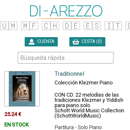
🇺🇲
🇲🇫
🇨🇭
🇩🇪
🇪🇸
🇮🇹

CUENTA
CESTA (0)

Traditionnel
Colección Klezmer Piano
CON CD. 22 melodías de las
tradiciones Klezmer y Yiddish
para piano solo
Schott World Music Collection
25.24 €
(SchottWorldMusic)
EN STOCK
Partitura - Solo Piano