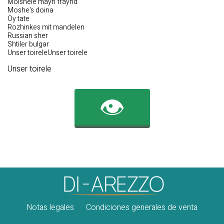
Moishele mayn fraynd
Moshe's doina
Oy tate
Rozhinkes mit mandelen
Russian sher
Shtiler bulgar
Unser toireleUnser toirele
Unser toirele
👁️
Notas legales
Condiciones generales de venta