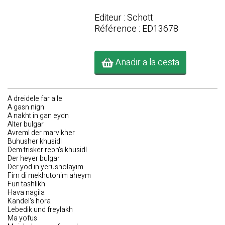
Editeur : Schott
Référence : ED13678
Añadir a la cesta
A dreidele far alle
A gasn nign
A nakht in gan eydn
Alter bulgar
Avreml der marvikher
Buhusher khusidl
Dem trisker rebn's khusidl
Der heyer bulgar
Der yod in yerusholayim
Firn di mekhutonim aheym
Fun tashlikh
Hava nagila
Kandel's hora
Lebedik und freylakh
Ma yofus