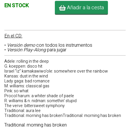
EN STOCK
Añadir a la cesta
En el CD:
•
Versión demo
con todos los instrumentos
•
Versión Play-Along
para jugar
Adele: rolling in the deep
G. koeppen: disco hit
Israel "iz" kamakawiwo'ole: somewhere over the rainbow
Kansas: dust in the wind
Lady gaga: bad romance
M. williams: classical gas
Pink: so what
Procol harum: a whiter shade of paele
R. williams & n. nidman: somethin' stupid
The verve: bittersweet symphony
Traditional: aura lee
Traditional: morning has brokenTraditional: morning has broken
Traditional: morning has broken