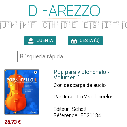
🇺🇲
🇲🇫
🇨🇭
🇩🇪
🇪🇸
🇮🇹

CUENTA
CESTA (0)

Pop para violonchelo -
Volumen 1
Con descarga de audio
Partitura - 1 o 2 violoncelos
Editeur : Schott
Référence : ED21134
25.73 €