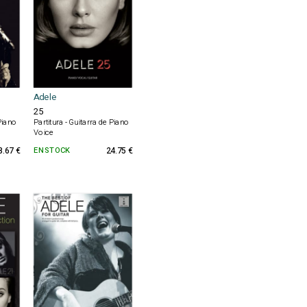
Adele
25
 Piano
Partitura - Guitarra de Piano
Voice
8.67 €
EN STOCK
24.75 €