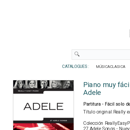
CATALOGUES :
MÚSICACLASICA
Piano muy fácil
Adele
Partitura - Fácil solo 
Título original:Really 
Colección ReallyEasy
27 Adele Songs - Nuev