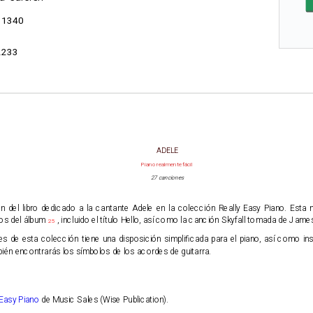
1340
2233
ADELE
Piano realmente fácil
27 canciones
ón del libro dedicado a la cantante Adele en la colección Really Easy Piano. Esta
dos del álbum
, incluido el título Hello, así como la canción Skyfall tomada de Ja
25
 de esta colección tiene una disposición simplificada para el piano, así como inst
bién encontrarás los símbolos de los acordes de guitarra.
 Easy Piano
de Music Sales (Wise Publication).