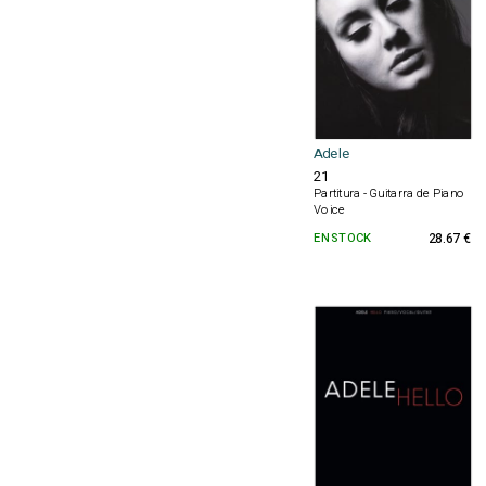
Adele
21
Partitura - Guitarra de Piano
Voice
EN STOCK
28.67 €