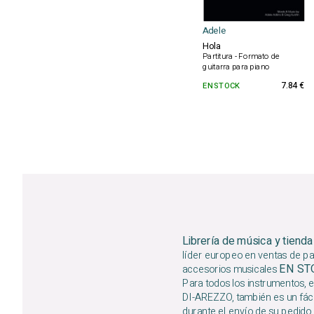
Adele
Hola
Partitura - Formato de
guitarra para piano
EN STOCK
7.84 €
Librería de música y tienda
líder europeo en ventas de par
EN S
accesorios musicales
Para todos los instrumentos, e
DI-AREZZO, también es un fáci
durante el envío de su pedido,