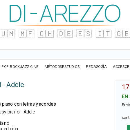
🇺🇲
🇲🇫
🇨🇭
🇩🇪
🇪🇸
🇮🇹
🇬
POP ROCKJAZZ CINE
MÉTODOSESTUDIOS
PEDAGOGÍA
ACCESOR
 - Adele
17
EN
de piano con letras y acordes
Enví
easy piano - Adele
can
Piano
a edición