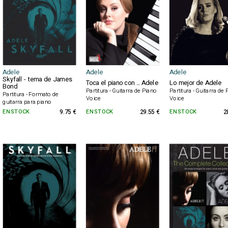
Adele
Adele
Adele
Skyfall - tema de James
Toca el piano con ... Adele
Lo mejor de Adele
Bond
Partitura - Guitarra de Piano
Partitura - Guitarra de
Partitura - Formato de
Voice
Voice
guitarra para piano
EN STOCK
9.75 €
EN STOCK
29.55 €
EN STOCK
2