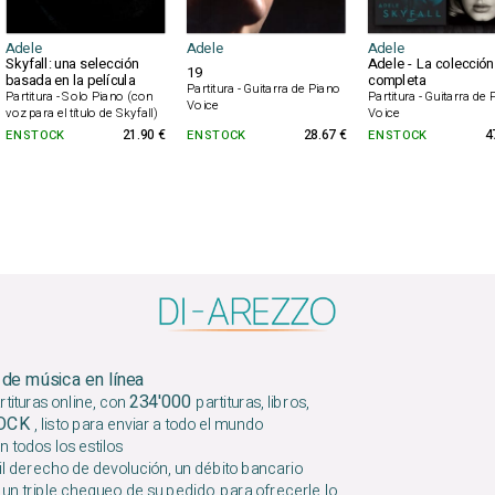
Adele
Adele
Adele
Skyfall: una selección
Adele - La colección
19
basada en la película
completa
Partitura - Guitarra de Piano
Partitura - Solo Piano (con
Partitura - Guitarra de
Voice
voz para el título de Skyfall)
Voice
EN STOCK
21.90 €
EN STOCK
28.67 €
EN STOCK
4
 de música en línea
234'000
tituras online, con
partituras, libros,
TOCK
, listo para enviar a todo el mundo
n todos los estilos
l derecho de devolución, un débito bancario
 un triple chequeo de su pedido, para ofrecerle lo