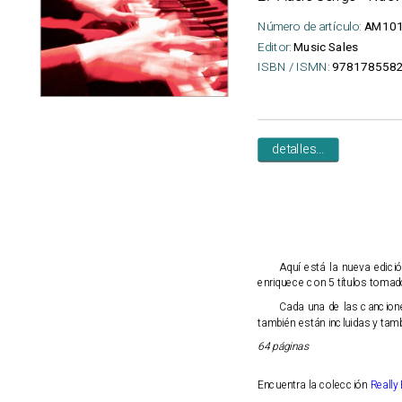
Número de artículo:
AM101
Editor:
Music Sales
ISBN / ISMN:
978178558
detalles...
Aquí está la nueva edici
enriquece con 5 títulos toma
Cada una de las canciones
también están incluidas y tam
64 páginas
Encuentra la colección
Really