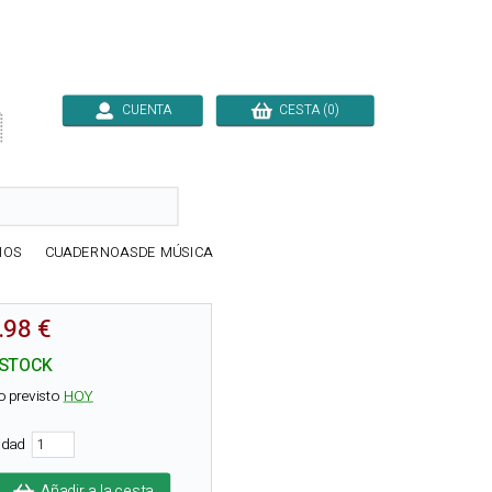
CUENTA
CESTA (0)

IOS
CUADERNOASDE MÚSICA
.98 €
 STOCK
o previsto
HOY
tidad
Añadir a la cesta