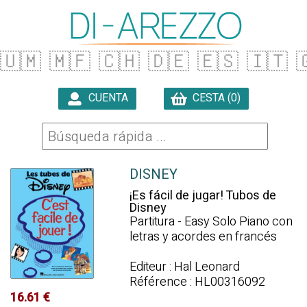
🇺🇲
🇲🇫
🇨🇭
🇩🇪
🇪🇸
🇮🇹

CUENTA
CESTA (0)

DISNEY
¡Es fácil de jugar! Tubos de
Disney
Partitura - Easy Solo Piano con
letras y acordes en francés
Editeur : Hal Leonard
Référence : HL00316092
16.61 €