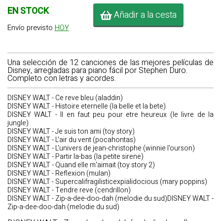
EN STOCK
Añadir a la cesta
Envío previsto
HOY
Una selección de 12 canciones de las mejores películas de
Disney, arregladas para piano fácil por Stephen Duro.
Completo con letras y acordes.
DISNEY WALT - Ce reve bleu (aladdin)
DISNEY WALT - Histoire eternelle (la belle et la bete)
DISNEY WALT - Il en faut peu pour etre heureux (le livre de la
jungle)
DISNEY WALT - Je suis ton ami (toy story)
DISNEY WALT - L'air du vent (pocahontas)
DISNEY WALT - L'univers de jean-christophe (winnie l'ourson)
DISNEY WALT - Partir la-bas (la petite sirene)
DISNEY WALT - Quand elle m'aimait (toy story 2)
DISNEY WALT - Reflexion (mulan)
DISNEY WALT - Supercalifragilisticexpialidocious (mary poppins)
DISNEY WALT - Tendre reve (cendrillon)
DISNEY WALT - Zip-a-dee-doo-dah (melodie du sud)DISNEY WALT -
Zip-a-dee-doo-dah (melodie du sud)