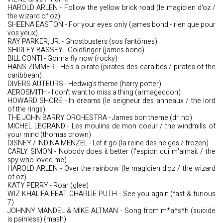
HAROLD ARLEN - Follow the yellow brick road (le magicien d'oz /
the wizard of oz)
SHEENA EASTON - For your eyes only (james bond - rien que pour
vos yeux)
RAY PARKER, JR. - Ghostbusters (sos fantômes)
SHIRLEY BASSEY - Goldfinger (james bond)
BILL CONTI - Gonna fly now (rocky)
HANS ZIMMER - He's a pirate (pirates des caraïbes / pirates of the
caribbean)
DIVERS AUTEURS - Hedwig's theme (harry potter)
AEROSMITH - I don't want to miss a thing (armageddon)
HOWARD SHORE - In dreams (le seigneur des anneaux / the lord
of the rings)
THE JOHN BARRY ORCHESTRA - James bon theme (dr. no)
MICHEL LEGRAND - Les moulins de mon coeur / the windmills of
your mind (thomas crown)
DISNEY / INDINA MENZEL - Let it go (la reine des neiges / frozen)
CARLY SIMON - Nobody does it better (l'espion qui m'aimait / the
spy who loved me)
HAROLD ARLEN - Over the rainbow (le magicien d'oz / the wizard
of oz)
KATY PERRY - Roar (glee)
WIZ KHALIFA FEAT. CHARLIE PUTH - See you again (fast & furious
7)
JOHNNY MANDEL & MIKE ALTMAN - Song from m*a*s*h (suicide
is painless) (mash)