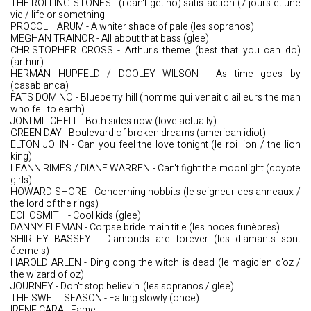
THE ROLLING STONES - (i can't get no) satisfaction (7 jours et une
vie / life or something
PROCOL HARUM - A whiter shade of pale (les sopranos)
MEGHAN TRAINOR - All about that bass (glee)
CHRISTOPHER CROSS - Arthur's theme (best that you can do)
(arthur)
HERMAN HUPFELD / DOOLEY WILSON - As time goes by
(casablanca)
FATS DOMINO - Blueberry hill (homme qui venait d'ailleurs the man
who fell to earth)
JONI MITCHELL - Both sides now (love actually)
GREEN DAY - Boulevard of broken dreams (american idiot)
ELTON JOHN - Can you feel the love tonight (le roi lion / the lion
king)
LEANN RIMES / DIANE WARREN - Can't fight the moonlight (coyote
girls)
HOWARD SHORE - Concerning hobbits (le seigneur des anneaux /
the lord of the rings)
ECHOSMITH - Cool kids (glee)
DANNY ELFMAN - Corpse bride main title (les noces funèbres)
SHIRLEY BASSEY - Diamonds are forever (les diamants sont
éternels)
HAROLD ARLEN - Ding dong the witch is dead (le magicien d'oz /
the wizard of oz)
JOURNEY - Don't stop believin' (les sopranos / glee)
THE SWELL SEASON - Falling slowly (once)
IRENE CARA - Fame