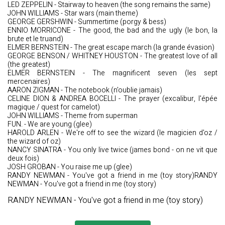
LED ZEPPELIN - Stairway to heaven (the song remains the same)
JOHN WILLIAMS - Star wars (main theme)
GEORGE GERSHWIN - Summertime (porgy & bess)
ENNIO MORRICONE - The good, the bad and the ugly (le bon, la
brute et le truand)
ELMER BERNSTEIN - The great escape march (la grande évasion)
GEORGE BENSON / WHITNEY HOUSTON - The greatest love of all
(the greatest)
ELMER BERNSTEIN - The magnificent seven (les sept
mercenaires)
AARON ZIGMAN - The notebook (n'oublie jamais)
CELINE DION & ANDREA BOCELLI - The prayer (excalibur, l'épée
magique / quest for camelot)
JOHN WILLIAMS - Theme from superman
FUN. - We are young (glee)
HAROLD ARLEN - We're off to see the wizard (le magicien d'oz /
the wizard of oz)
NANCY SINATRA - You only live twice (james bond - on ne vit que
deux fois)
JOSH GROBAN - You raise me up (glee)
RANDY NEWMAN - You've got a friend in me (toy story)RANDY
NEWMAN - You've got a friend in me (toy story)
RANDY NEWMAN - You've got a friend in me (toy story)