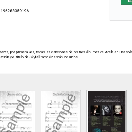
 196288059196
senta, por primera vez, todas las canciones de los tres álbumes de Adele en una so
ación y el título de Skyfall también están incluidos.