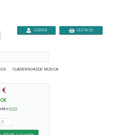
CUENTA
CESTA (0)

IOS
CUADERNOASDE MÚSICA
 €
OCK
visto
HOY
d
Añadir a la cesta