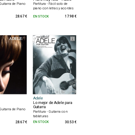
 Guitarra de Piano
Partitura - Fácil solo de
piano con letras y acordes
28.67 €
EN STOCK
17.98 €
Adele
Lo mejor de Adele para
Guitarra
 Guitarra de Piano
Partitura - Guitarra con
tablaturas
28.67 €
EN STOCK
30.53 €