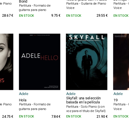
Bond
 de Piano
Partitura - Guitarra de Piano
Partitura -
Partitura - Formato de
Voice
Voice
guitarra para piano
28.67 €
EN STOCK
9.75 €
EN STOCK
29.55 €
EN STOCK
Adele
Adele
Adele
Skyfall: una selección
Hola
19
basada en la película
 de Piano
Partitura - Formato de
Partitura -
Partitura - Solo Piano (con
guitarra para piano
Voice
voz para el título de Skyfall)
24.75 €
EN STOCK
7.84 €
EN STOCK
21.90 €
EN STOCK