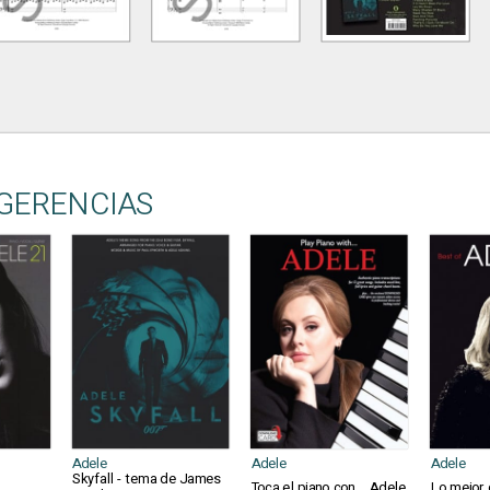
GERENCIAS
Adele
Adele
Adele
Skyfall - tema de James
Toca el piano con ... Adele
Lo mejor 