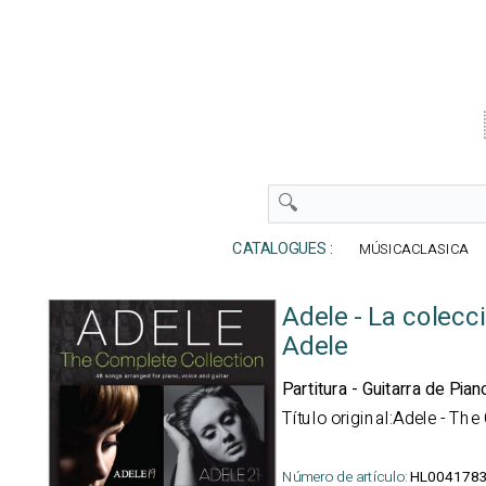
CATALOGUES :
MÚSICACLASICA
Adele - La colec
Adele
Partitura - Guitarra de Pia
Título original:Adele - The
Número de artículo:
HL004178