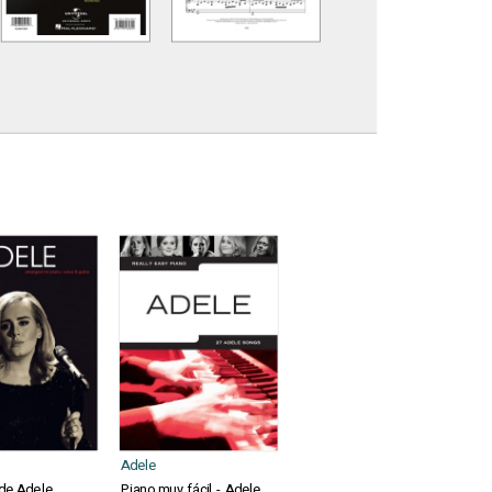
Adele
de Adele
Piano muy fácil - Adele