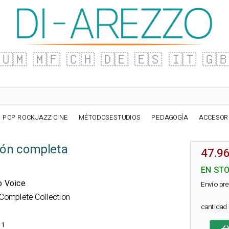
🇺🇲
🇲🇫
🇨🇭
🇩🇪
🇪🇸
🇮🇹
🇬
POP ROCKJAZZ CINE
MÉTODOSESTUDIOS
PEDAGOGÍA
ACCESOR
ción completa
47.96
EN ST
no Voice
Envío pre
 Complete Collection
cantida
31