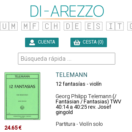
🇺🇲
🇲🇫
🇨🇭
🇩🇪
🇪🇸
🇮🇹

CUENTA
CESTA (0)

TELEMANN
12 fantasías - violín
Georg Philipp Telemann
(/
Fantasian / Fantasias) TWV
40:14 a 40:25 rev. Josef
gingold
Partitura - Violín solo
24.65 €