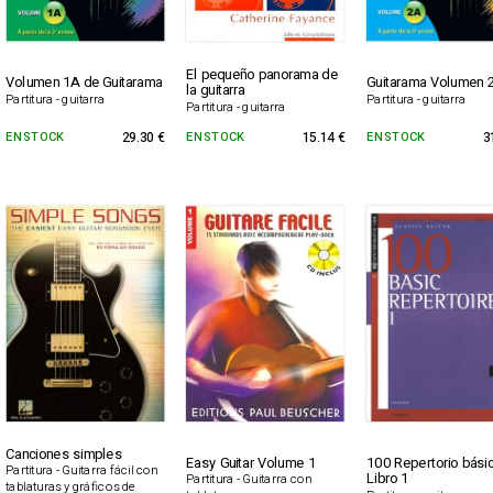
El pequeño panorama de
Volumen 1A de Guitarama
Guitarama Volumen 
la guitarra
Partitura - guitarra
Partitura - guitarra
Partitura - guitarra
EN STOCK
29.30 €
EN STOCK
15.14 €
EN STOCK
3
Canciones simples
Easy Guitar Volume 1
100 Repertorio básic
Partitura - Guitarra fácil con
Libro 1
Partitura - Guitarra con
tablaturas y gráficos de