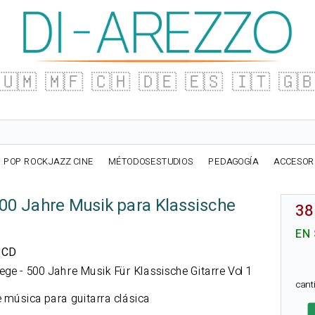
🇺🇲
🇲🇫
🇨🇭
🇩🇪
🇪🇸
🇮🇹
🇬
POP ROCKJAZZ CINE
MÉTODOSESTUDIOS
PEDAGOGÍA
ACCESOR
00 Jahre Musik para Klassische
38
EN
n CD
wege - 500 Jahre Musik Für Klassische Gitarre Vol 1
can
e música para guitarra clásica