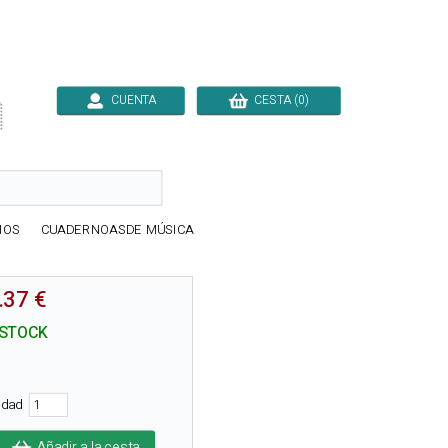
CUENTA
CESTA (0)

IOS
CUADERNOASDE MÚSICA
.37 €
 STOCK
tidad
Añadir a la cesta