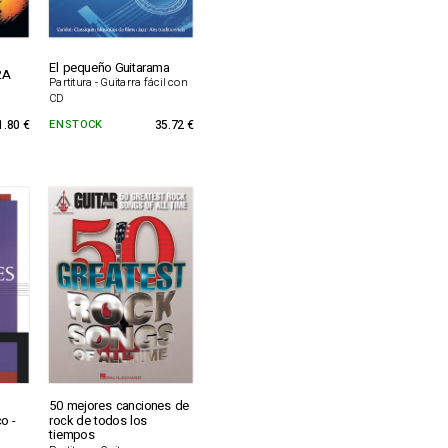
El pequeño Guitarama
2A
Partitura - Guitarra fácil con
CD
1.80 €
EN STOCK
35.72 €
50 mejores canciones de
o -
rock de todos los
tiempos