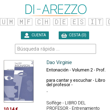
🇺🇲
🇲🇫
🇨🇭
🇩🇪
🇪🇸
🇮🇹

CUENTA
CESTA (0)

Dao Virginie
Entonación - Volumen 2 - Prof.
para cantar y escuchar - Libro
del profesor -
-
Solfège - LIBRO DEL
PROFESOR - Entrenamiento
10.14 €