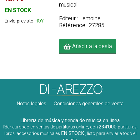
musical
EN STOCK
Editeur : Lemoine
Envío previsto
HOY
Référence : 27285
Añadir a la cesta
Notas legales
Condiciones generales de venta
Librería de música y tienda de música en línea
234'000
líder europeo en ventas de partituras online, con
partituras,
EN STOCK
libros, accesorios musicales
, listo para enviar a todo el
mundo