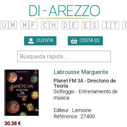
🇺🇲
🇲🇫
🇨🇭
🇩🇪
🇪🇸
🇮🇹

CUENTA
CESTA (0)

Labrousse Marguerite
Planet FM 3A - Directorio de
Teoría
Solfeggio - Entrenamiento de
música
Editeur : Lemoine
Référence : 27400
30.38 €