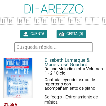
🇺🇲
🇲🇫
🇨🇭
🇩🇪
🇪🇸
🇮🇹

CUENTA
CESTA (0)

Elisabeth Lamarque &
Marie-José Goudard
De una Melodía a otra Volumen
1 - 2 ° Ciclo
Cantada leyendo textos de
repertorio con
acompañamiento de piano
Solfeggio - Entrenamiento de
música
21.56 €