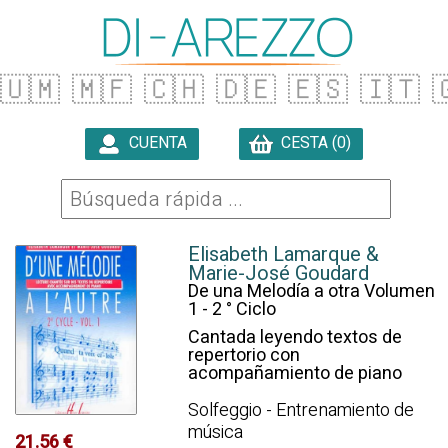
🇺🇲
🇲🇫
🇨🇭
🇩🇪
🇪🇸
🇮🇹

CUENTA
CESTA (0)

Elisabeth Lamarque &
Marie-José Goudard
De una Melodía a otra Volumen
1 - 2 ° Ciclo
Cantada leyendo textos de
repertorio con
acompañamiento de piano
Solfeggio - Entrenamiento de
música
21.56 €