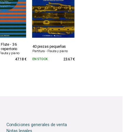
 Flute - 36
40 piezas pequeñas
 repertorio
Partitura - Flauta y piano
 Flauta y piano
47.18 €
EN STOCK
23.67 €
Condiciones generales de venta
Notas legales