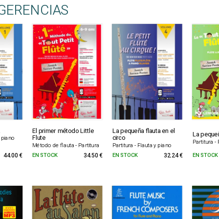
GERENCIAS
El primer método Little
La pequeña flauta en el
La pequeñ
Flute
circo
e piano
Partitura -
Método de flauta - Partitura
Partitura - Flauta y piano
44.00 €
EN STOCK
34.50 €
EN STOCK
32.24 €
EN STOCK