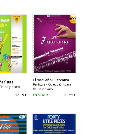
El pequeño Flutorama
a flauta
Partitura - Colección para
 Flauta y piano
flauta y piano
25.19 €
EN STOCK
33.22 €