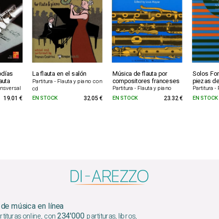
odías
La flauta en el salón
Música de flauta por
Solos For
lauta
compositores franceses
piezas de
Partitura - Flauta y piano con
ransversal
Partitura - Flauta y piano
Partitura -
cd
19.01 €
EN STOCK
32.05 €
EN STOCK
23.32 €
EN STOCK
 de música en línea
234'000
tituras online, con
partituras, libros,