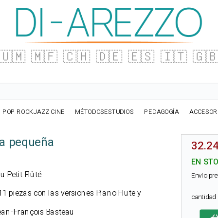
🇺🇲
🇲🇫
🇨🇭
🇩🇪
🇪🇸
🇮🇹
🇬
POP ROCKJAZZ CINE
MÉTODOSESTUDIOS
PEDAGOGÍA
ACCESOR
uta pequeña
32.24
EN ST
u Petit Flûté
Envío pre
11 piezas con las versiones Piano Flute y
cantida
Jean-François Basteau