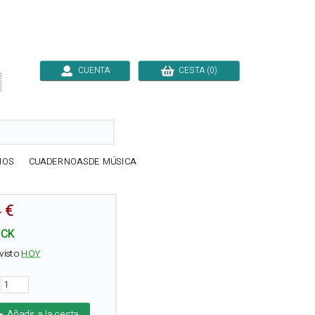
CUENTA
CESTA (0)

IOS
CUADERNOASDE MÚSICA
 €
OCK
visto
HOY
d
Añadir a la cesta