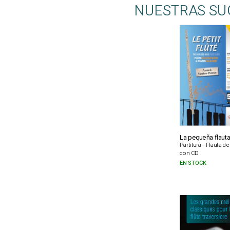
NUESTRAS SU
La pequeña flauta
Partitura - Flauta d
con CD
EN STOCK