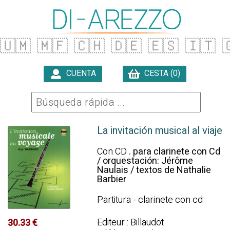
🇺🇲
🇲🇫
🇨🇭
🇩🇪
🇪🇸
🇮🇹

CUENTA
CESTA (0)

La invitación musical al viaje
Con CD
. para clarinete con Cd
/ orquestación: Jérôme
Naulais / textos de Nathalie
Barbier
Partitura - clarinete con cd
Editeur : Billaudot
30.33 €