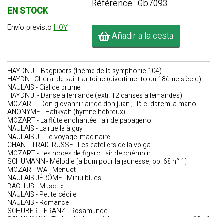
Référence : Gb7093
EN STOCK
Envío previsto
HOY
Añadir a la cesta
HAYDN J. - Bagpipers (thème de la symphonie 104)
HAYDN - Choral de saint-antoine (divertimento du 18ème siècle)
NAULAIS - Ciel de brume
HAYDN J. - Danse allemande (extr. 12 danses allemandes)
MOZART - Don giovanni : air de don juan ; "là ci darem la mano"
ANONYME - Hatikvah (hymne hébreux)
MOZART - La flûte enchantée : air de papageno
NAULAIS - La ruelle à guy
NAULAIS J. - Le voyage imaginaire
CHANT TRAD. RUSSE - Les bateliers de la volga
MOZART - Les noces de figaro : air de chérubin
SCHUMANN - Mélodie (album pour la jeunesse, op. 68 n° 1)
MOZART WA - Menuet
NAULAIS JÉRÔME - Miniu blues
BACH JS - Musette
NAULAIS - Petite cécile
NAULAIS - Romance
SCHUBERT FRANZ - Rosamunde