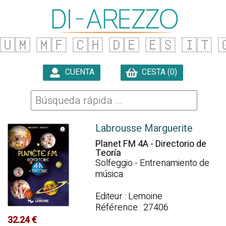
🇺🇲
🇲🇫
🇨🇭
🇩🇪
🇪🇸
🇮🇹

CUENTA
CESTA (0)

Labrousse Marguerite
Planet FM 4A - Directorio de
Teoría
Solfeggio - Entrenamiento de
música
Editeur : Lemoine
Référence : 27406
32.24 €