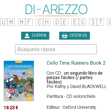
🇺🇲
🇲🇫
🇨🇭
🇩🇪
🇪🇸
🇮🇹

CUENTA
CESTA (0)

Cello Time Runners Book 2
Con CD
. un segundo libro de
piezas fáciles (/ partes
fáciles)
Por Kathy y David BLACKWELL
Partitura - CD violonchelo
Editeur : Oxford University
18.23 €