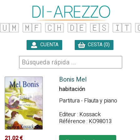
🇺🇲
🇲🇫
🇨🇭
🇩🇪
🇪🇸
🇮🇹

CUENTA
CESTA (0)

Bonis Mel
habitación
Partitura - Flauta y piano
Editeur : Kossack
Référence : KO98013
21.02 €