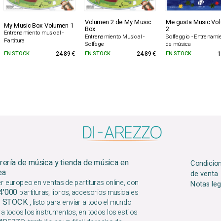
Volumen 2 de My Music
Me gusta Music Vo
My Music Box Volumen 1
Box
2
Entrenamiento musical -
Entrenamiento Musical -
Solfeggio - Entrenami
Partitura
Solfège
de música
EN STOCK
24.89 €
EN STOCK
24.89 €
EN STOCK
1
brería de música y tienda de música en
Condicio
ea
de venta
er europeo en ventas de partituras online, con
Notas leg
4'000
partituras, libros, accesorios musicales
 STOCK
, listo para enviar a todo el mundo
a todos los instrumentos, en todos los estilos