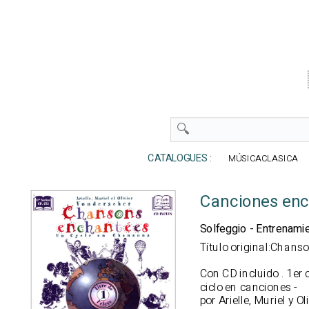
CATALOGUES :
MÚSICACLASICA
Canciones enc
Solfeggio - Entrenami
Título original:Chan
Con CD incluido
. 1er 
ciclo en canciones -
por Arielle, Muriel y