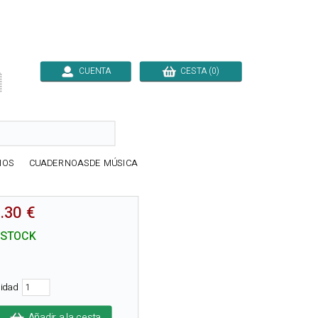
CUENTA
CESTA (0)

IOS
CUADERNOASDE MÚSICA
.30 €
 STOCK
tidad
Añadir a la cesta