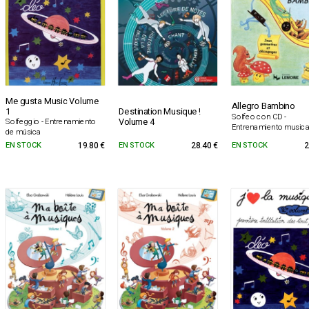
Me gusta Music Volume
Allegro Bambino
1
Destination Musique !
Solfeo con CD -
Volume 4
Solfeggio - Entrenamiento
Entrenamiento musica
de música
EN STOCK
19.80 €
EN STOCK
28.40 €
EN STOCK
2