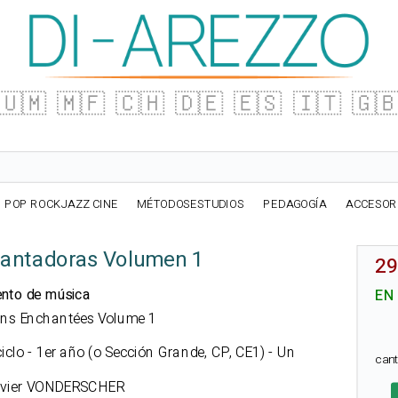
🇺🇲
🇲🇫
🇨🇭
🇩🇪
🇪🇸
🇮🇹
🇬
POP ROCKJAZZ CINE
MÉTODOSESTUDIOS
PEDAGOGÍA
ACCESOR
antadoras Volumen 1
29
ento de música
EN
sons Enchantées Volume 1
ciclo - 1er año (o Sección Grande, CP, CE1) - Un
can
 Olivier VONDERSCHER