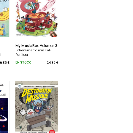
My Music Box Volumen 3
Entrenamiento musical -
l
Partitura
6.85 €
EN STOCK
24.89 €