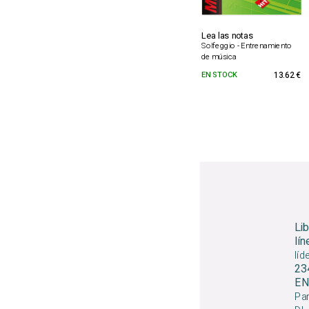
Lea las notas
Solfeggio - Entrenamiento
de música
EN STOCK
13.62 €
Li
lín
líd
23
EN
Par