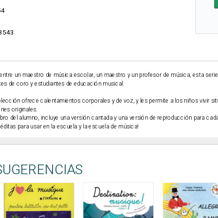
54
3543
entre un maestro de música escolar, un maestro y un profesor de música, esta serie 
tes de coro y estudiantes de educación musical.
ección ofrece calentamientos corporales y de voz, y les permite a los niños vivir si
nes originales.
 libro del alumno, incluye una versión cantada y una versión de reproducción para ca
éditas para usar en la escuela y la escuela de música!
SUGERENCIAS