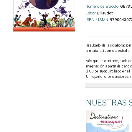
Número de artículo:
GB73
Editor:
Billaudot
ISBN / ISMN:
979004307
Resultado de la colaboración 
primaria, así como a estudian
Más que un cantante, cada col
imaginación a partir de cancio
El CD de audio, incluido en el
¡Un repertorio de canciones in
NUESTRAS 