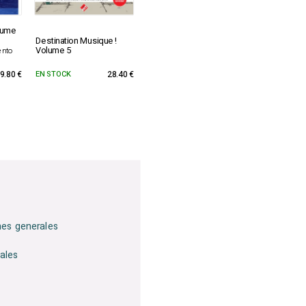
lume
Destination Musique !
Volume 5
ento
9.80 €
EN STOCK
28.40 €
nes generales
ales