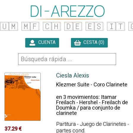
🇺🇲
🇲🇫
🇨🇭
🇩🇪
🇪🇸
🇮🇹

CUENTA
CESTA (0)

Ciesla Alexis
Klezmer Suite - Coro Clarinete
en 3 movimientos: Itamar
Freilach - Hershel - Freilach de
Doumka / para conjunto de
clarinete
Partitura - Juego de Clarinetes -
37.29 €
partes cond.