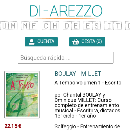
🇺🇲
🇲🇫
🇨🇭
🇩🇪
🇪🇸
🇮🇹

CUENTA
CESTA (0)

BOULAY - MILLET
A Tempo Volumen 1 - Escrito
por Chantal BOULAY y
Dminique MILLET: Curso
completo de entrenamiento
musical - Escritura, dictados
1er ciclo - 1er año
22.15 €
Solfeggio - Entrenamiento de