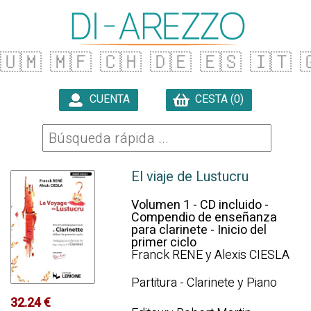
🇺🇲
🇲🇫
🇨🇭
🇩🇪
🇪🇸
🇮🇹

CUENTA
CESTA (0)

El viaje de Lustucru
Volumen 1 - CD incluido -
Compendio de enseñanza
para clarinete - Inicio del
primer ciclo
Franck RENE y Alexis CIESLA
Partitura - Clarinete y Piano
32.24 €