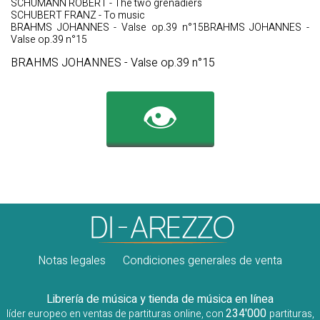
SCHUMANN ROBERT - The two grenadiers
SCHUBERT FRANZ - To music
BRAHMS JOHANNES - Valse op.39 n°15BRAHMS JOHANNES -
Valse op.39 n°15
BRAHMS JOHANNES - Valse op.39 n°15
👁️
Notas legales
Condiciones generales de venta
Librería de música y tienda de música en línea
234'000
líder europeo en ventas de partituras online, con
partituras,