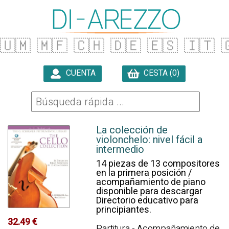
🇺🇲
🇲🇫
🇨🇭
🇩🇪
🇪🇸
🇮🇹

CUENTA
CESTA (0)

La colección de
violonchelo: nivel fácil a
intermedio
14 piezas de 13 compositores
en la primera posición /
acompañamiento de piano
disponible para descargar
Directorio educativo para
principiantes.
32.49 €
Partitura - Acompañamiento de