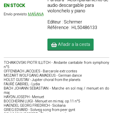
audio descargable para
EN STOCK
violonchelo y piano
Envío previsto
MAÑANA
Editeur : Schirmer
Référence : HL50486133
Añadir a la cesta
TCHAIKOVSKI PIOTR ILLITCH - Andante cantabile from symphony
n°5
OFFENBACH JACQUES - Barcarole extr.contes
MOZART WOLFGANG AMADEUS - German dance
HOLST GUSTAV - Jupiter choral from the planets
FAURÉ GABRIEL - Lydia
BACH JOHANN SEBASTIAN - Marche en sol maj / menuet en do
maj
HAYDN JOSEPH - Menuet
BOCCHERINI LUIGI - Menuet en mi maj. op.11 n°5
HAENDEL GEORG FRIEDRICH - Siciliana
GRIEG EDVARD - Solvejg song from peer gynt