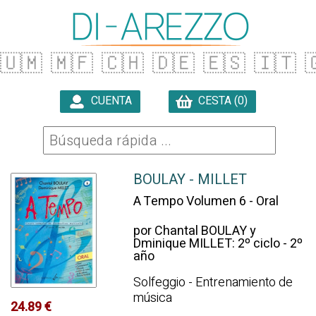
🇺🇲
🇲🇫
🇨🇭
🇩🇪
🇪🇸
🇮🇹

CUENTA
CESTA (0)

BOULAY - MILLET
A Tempo Volumen 6 - Oral
por Chantal BOULAY y
Dminique MILLET: 2º ciclo - 2º
año
Solfeggio - Entrenamiento de
música
24.89 €