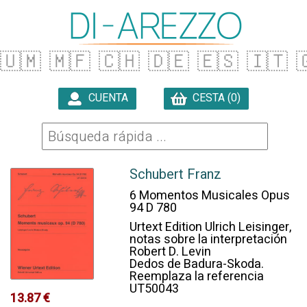
🇺🇲
🇲🇫
🇨🇭
🇩🇪
🇪🇸
🇮🇹

CUENTA
CESTA (0)

Schubert Franz
6 Momentos Musicales Opus
94 D 780
Urtext Edition Ulrich Leisinger,
notas sobre la interpretación
Robert D. Levin
Dedos de Badura-Skoda.
Reemplaza la referencia
UT50043
13.87 €