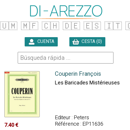
🇺🇲
🇲🇫
🇨🇭
🇩🇪
🇪🇸
🇮🇹

CUENTA
CESTA (0)

Couperin François
Les Baricades Mistérieuses
Editeur : Peters
Référence : EP11636
7.40 €