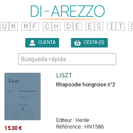
🇺🇲
🇲🇫
🇨🇭
🇩🇪
🇪🇸
🇮🇹

CUENTA
CESTA (0)

LISZT
Rhapsodie hongroise n°2
Editeur : Henle
Référence : HN1586
15.30 €