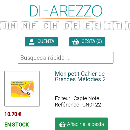
🇺🇲
🇲🇫
🇨🇭
🇩🇪
🇪🇸
🇮🇹

CUENTA
CESTA (0)

Mon petit Cahier de
Grandes Mélodies 2
Editeur : Capte Note
Référence : CN0122
10.70 €
Añadir a la cesta
EN STOCK