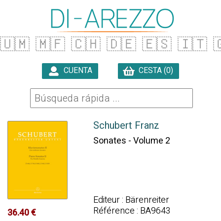
🇺🇲
🇲🇫
🇨🇭
🇩🇪
🇪🇸
🇮🇹

CUENTA
CESTA (0)

Schubert Franz
Sonates - Volume 2
Editeur : Bärenreiter
Référence : BA9643
36.40 €