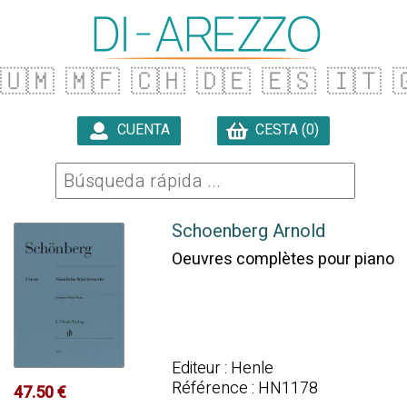
🇺🇲
🇲🇫
🇨🇭
🇩🇪
🇪🇸
🇮🇹

CUENTA
CESTA (0)

Schoenberg Arnold
Oeuvres complètes pour piano
Editeur : Henle
Référence : HN1178
47.50 €