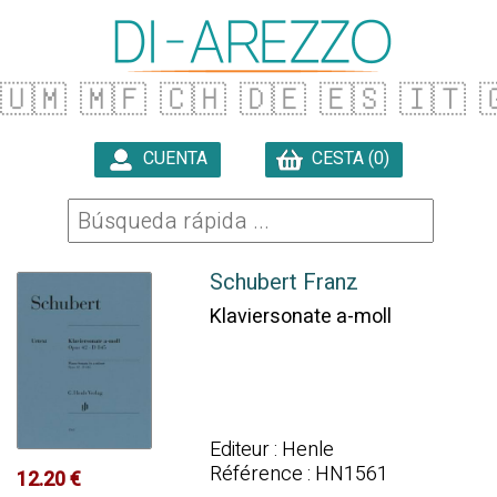
🇺🇲
🇲🇫
🇨🇭
🇩🇪
🇪🇸
🇮🇹

CUENTA
CESTA (0)

Schubert Franz
Klaviersonate a-moll
Editeur : Henle
Référence : HN1561
12.20 €