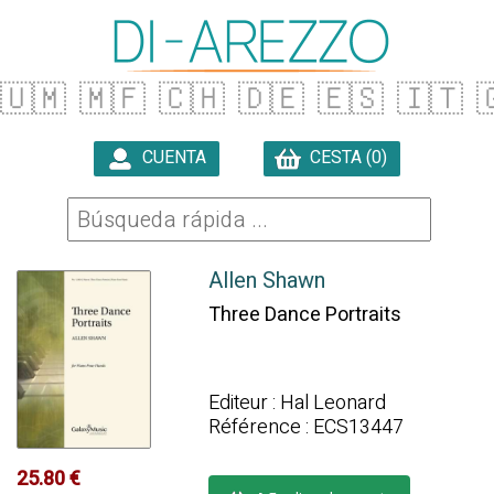
🇺🇲
🇲🇫
🇨🇭
🇩🇪
🇪🇸
🇮🇹

CUENTA
CESTA (0)

Allen Shawn
Three Dance Portraits
Editeur : Hal Leonard
Référence : ECS13447
25.80 €