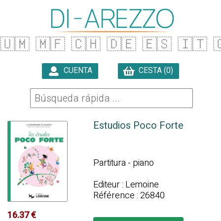
🇺🇲
🇲🇫
🇨🇭
🇩🇪
🇪🇸
🇮🇹

CUENTA
CESTA (0)

Estudios Poco Forte
Partitura - piano
Editeur : Lemoine
Référence : 26840
16.37 €